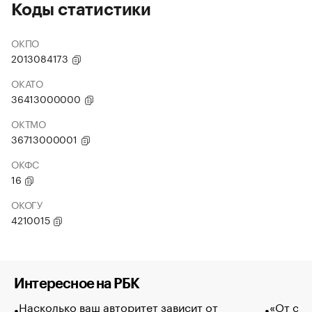
Коды статистики
ОКПО
2013084173
ОКАТО
36413000000
ОКТМО
36713000001
ОКФС
16
ОКОГУ
4210015
Интересное на РБК
Насколько ваш авторитет зависит от
«От спо