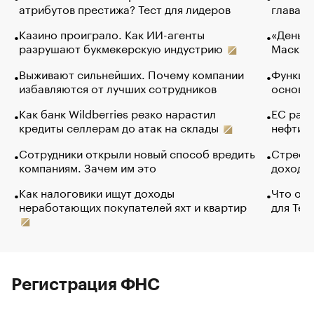
атрибутов престижа? Тест для лидеров
глава к
Казино проиграло. Как ИИ-агенты
«Деньги
разрушают букмекерскую индустрию
Маск в 
Выживают сильнейших. Почему компании
Функции
избавляются от лучших сотрудников
основ э
Как банк Wildberries резко нарастил
ЕС раз
кредиты селлерам до атак на склады
нефти —
Сотрудники открыли новый способ вредить
Стресс 
компаниям. Зачем им это
доходов
Как налоговики ищут доходы
Что обв
неработающих покупателей яхт и квартир
для Tel
Регистрация ФНС