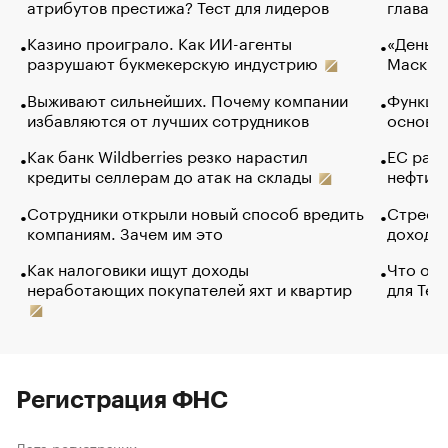
атрибутов престижа? Тест для лидеров
глава к
Казино проиграло. Как ИИ-агенты
«Деньги
разрушают букмекерскую индустрию
Маск в 
Выживают сильнейших. Почему компании
Функции
избавляются от лучших сотрудников
основ э
Как банк Wildberries резко нарастил
ЕС раз
кредиты селлерам до атак на склады
нефти —
Сотрудники открыли новый способ вредить
Стресс 
компаниям. Зачем им это
доходов
Как налоговики ищут доходы
Что обв
неработающих покупателей яхт и квартир
для Tel
Регистрация ФНС
Дата регистрации