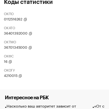
Коды статистики
ОКПО
0112516262
ОКАТО
36401392000
ОКТМО
36701345000
ОКФС
16
ОКОГУ
4210015
Интересное на РБК
Насколько ваш авторитет зависит от
«От спо