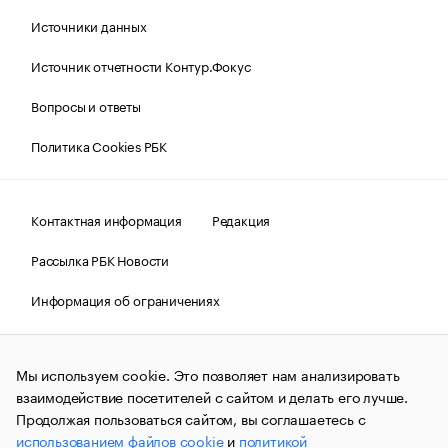
Источники данных
Источник отчетности Контур.Фокус
Вопросы и ответы
Политика Cookies РБК
Контактная информация
Редакция
Рассылка РБК Новости
Информация об ограничениях
Правовая информация
О соблюдении авторских прав
Мы используем cookie. Это позволяет нам анализировать
© АО «РОСБИЗНЕСКОНСАЛТИНГ»,
1995–2026.
Сообщения
и материалы информационного агентства «РБК»
взаимодействие посетителей с сайтом и делать его лучше.
(зарегистрировано Федеральной службой по надзору в сфере
Продолжая пользоваться сайтом, вы соглашаетесь с
связи, информационных технологий и массовых
использованием файлов cookie
и
политикой
коммуникаций (Роскомнадзор) 09.12.2015 за номером ИА