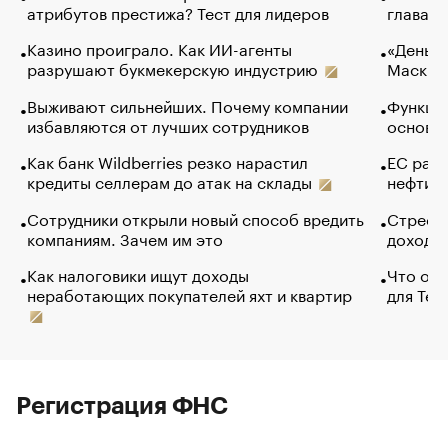
атрибутов престижа? Тест для лидеров
глава к
Казино проиграло. Как ИИ-агенты
«Деньги
разрушают букмекерскую индустрию
Маск в 
Выживают сильнейших. Почему компании
Функции
избавляются от лучших сотрудников
основ э
Как банк Wildberries резко нарастил
ЕС раз
кредиты селлерам до атак на склады
нефти —
Сотрудники открыли новый способ вредить
Стресс 
компаниям. Зачем им это
доходов
Как налоговики ищут доходы
Что обв
неработающих покупателей яхт и квартир
для Tel
Регистрация ФНС