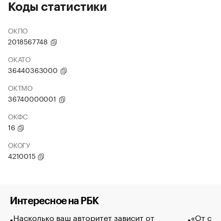
Коды статистики
ОКПО
2018567748
ОКАТО
36440363000
ОКТМО
36740000001
ОКФС
16
ОКОГУ
4210015
Интересное на РБК
Насколько ваш авторитет зависит от
«От спо