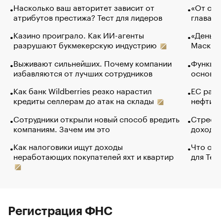
Насколько ваш авторитет зависит от
«От спо
атрибутов престижа? Тест для лидеров
глава к
Казино проиграло. Как ИИ-агенты
«Деньги
разрушают букмекерскую индустрию
Маск в 
Выживают сильнейших. Почему компании
Функции
избавляются от лучших сотрудников
основ э
Как банк Wildberries резко нарастил
ЕС раз
кредиты селлерам до атак на склады
нефти —
Сотрудники открыли новый способ вредить
Стресс 
компаниям. Зачем им это
доходов
Как налоговики ищут доходы
Что обв
неработающих покупателей яхт и квартир
для Tel
Регистрация ФНС