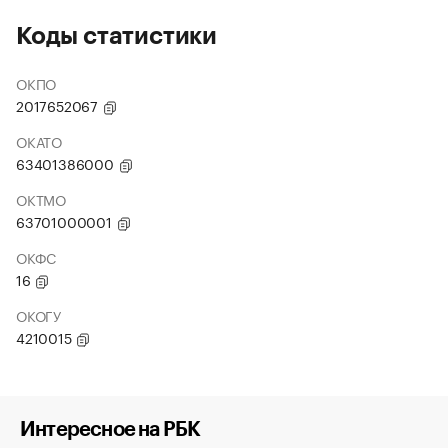
Коды статистики
ОКПО
2017652067
ОКАТО
63401386000
ОКТМО
63701000001
ОКФС
16
ОКОГУ
4210015
Интересное на РБК