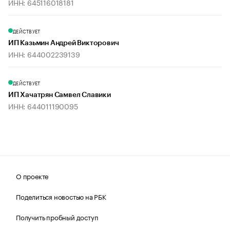
ИНН: 645116018181
ДЕЙСТВУЕТ
ИП Казьмин Андрей Викторович
ИНН: 644002239139
ДЕЙСТВУЕТ
ИП Хачатрян Самвел Славики
ИНН: 644011190095
О проекте
Поделиться новостью на РБК
Получить пробный доступ