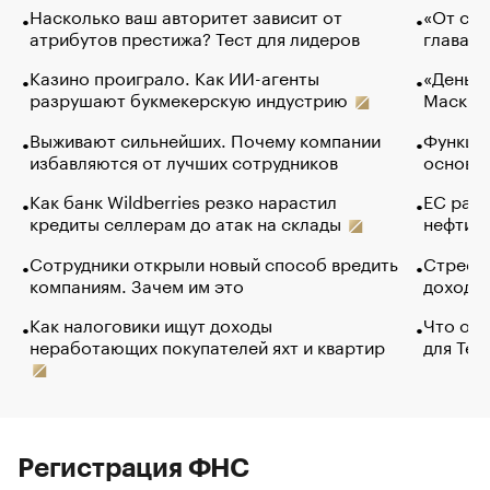
Насколько ваш авторитет зависит от
«От спо
атрибутов престижа? Тест для лидеров
глава к
Казино проиграло. Как ИИ-агенты
«Деньги
разрушают букмекерскую индустрию
Маск в 
Выживают сильнейших. Почему компании
Функции
избавляются от лучших сотрудников
основ э
Как банк Wildberries резко нарастил
ЕС раз
кредиты селлерам до атак на склады
нефти —
Сотрудники открыли новый способ вредить
Стресс 
компаниям. Зачем им это
доходов
Как налоговики ищут доходы
Что обв
неработающих покупателей яхт и квартир
для Tel
Регистрация ФНС