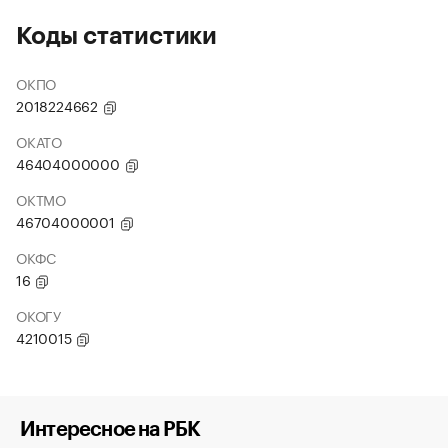
Коды статистики
ОКПО
2018224662
ОКАТО
46404000000
ОКТМО
46704000001
ОКФС
16
ОКОГУ
4210015
Интересное на РБК