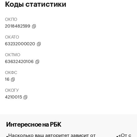
Коды статистики
ОКПО
2018482599
ОКАТО
63232000020
ОКТМО
63632420106
ОКФС
16
ОКОГУ
4210015
Интересное на РБК
Насколько ваш авторитет зависит от
«От спо