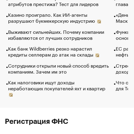
атрибутов престижа? Тест для лидеров
глава к
Казино проиграло. Как ИИ-агенты
«Деньги
разрушают букмекерскую индустрию
Маск в 
Выживают сильнейших. Почему компании
Функции
избавляются от лучших сотрудников
основ э
Как банк Wildberries резко нарастил
ЕС раз
кредиты селлерам до атак на склады
нефти —
Сотрудники открыли новый способ вредить
Стресс 
компаниям. Зачем им это
доходов
Как налоговики ищут доходы
Что обв
неработающих покупателей яхт и квартир
для Tel
Регистрация ФНС