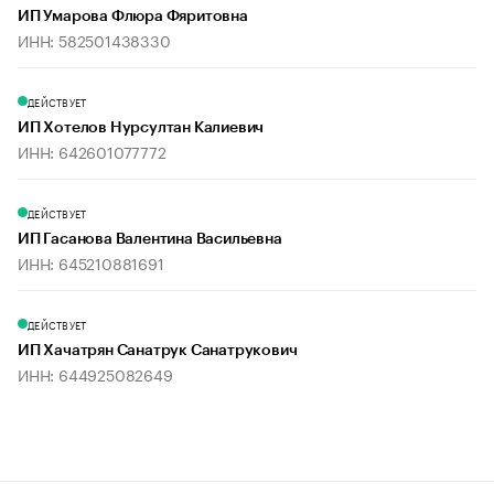
ИП Умарова Флюра Фяритовна
ИНН: 582501438330
ДЕЙСТВУЕТ
ИП Хотелов Нурсултан Калиевич
ИНН: 642601077772
ДЕЙСТВУЕТ
ИП Гасанова Валентина Васильевна
ИНН: 645210881691
ДЕЙСТВУЕТ
ИП Хачатрян Санатрук Санатрукович
ИНН: 644925082649