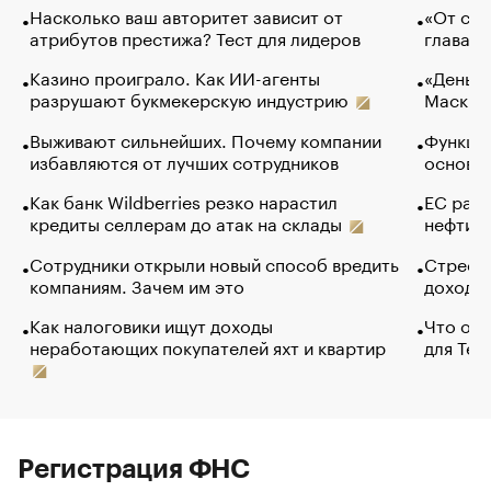
Насколько ваш авторитет зависит от
«От спо
атрибутов престижа? Тест для лидеров
глава к
Казино проиграло. Как ИИ-агенты
«Деньги
разрушают букмекерскую индустрию
Маск в 
Выживают сильнейших. Почему компании
Функции
избавляются от лучших сотрудников
основ э
Как банк Wildberries резко нарастил
ЕС раз
кредиты селлерам до атак на склады
нефти —
Сотрудники открыли новый способ вредить
Стресс 
компаниям. Зачем им это
доходов
Как налоговики ищут доходы
Что обв
неработающих покупателей яхт и квартир
для Tel
Регистрация ФНС