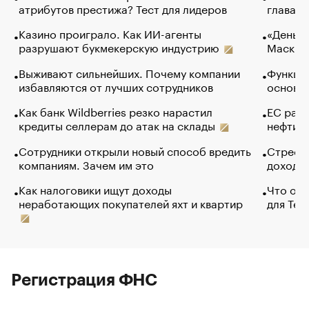
атрибутов престижа? Тест для лидеров
глава к
Казино проиграло. Как ИИ-агенты
«Деньги
разрушают букмекерскую индустрию
Маск в 
Выживают сильнейших. Почему компании
Функции
избавляются от лучших сотрудников
основ э
Как банк Wildberries резко нарастил
ЕС раз
кредиты селлерам до атак на склады
нефти —
Сотрудники открыли новый способ вредить
Стресс 
компаниям. Зачем им это
доходов
Как налоговики ищут доходы
Что обв
неработающих покупателей яхт и квартир
для Tel
Регистрация ФНС