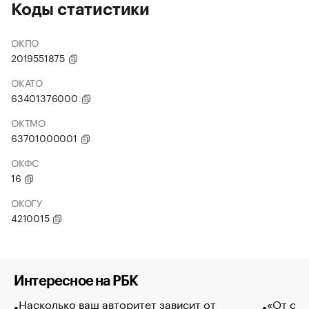
Коды статистики
ОКПО
2019551875
ОКАТО
63401376000
ОКТМО
63701000001
ОКФС
16
ОКОГУ
4210015
Интересное на РБК
Насколько ваш авторитет зависит от
«От спо