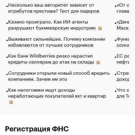
Насколько ваш авторитет зависит от
«От спо
атрибутов престижа? Тест для лидеров
глава к
Казино проиграло. Как ИИ-агенты
«Деньги
разрушают букмекерскую индустрию
Маск в 
Выживают сильнейших. Почему компании
Функции
избавляются от лучших сотрудников
основ э
Как банк Wildberries резко нарастил
ЕС раз
кредиты селлерам до атак на склады
нефти —
Сотрудники открыли новый способ вредить
Стресс 
компаниям. Зачем им это
доходов
Как налоговики ищут доходы
Что обв
неработающих покупателей яхт и квартир
для Tel
Регистрация ФНС