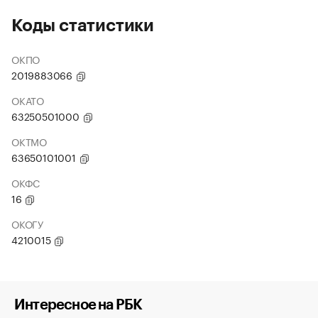
Коды статистики
ОКПО
2019883066
ОКАТО
63250501000
ОКТМО
63650101001
ОКФС
16
ОКОГУ
4210015
Интересное на РБК