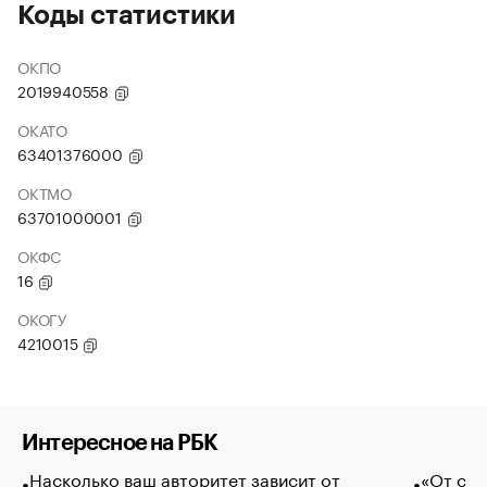
Коды статистики
ОКПО
2019940558
ОКАТО
63401376000
ОКТМО
63701000001
ОКФС
16
ОКОГУ
4210015
Интересное на РБК
Насколько ваш авторитет зависит от
«От спо