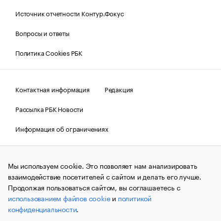
Источник отчетности Контур.Фокус
Вопросы и ответы
Политика Cookies РБК
Контактная информация
Редакция
Рассылка РБК Новости
Информация об ограничениях
Правовая информация
О соблюдении авторских прав
Мы используем cookie. Это позволяет нам анализировать
© АО «РОСБИЗНЕСКОНСАЛТИНГ»,
1995–2026.
Сообщения
и материалы информационного агентства «РБК»
взаимодействие посетителей с сайтом и делать его лучше.
(зарегистрировано Федеральной службой по надзору в сфере
Продолжая пользоваться сайтом, вы соглашаетесь с
связи, информационных технологий и массовых
использованием файлов cookie
и
политикой
коммуникаций (Роскомнадзор) 09.12.2015 за номером ИА
№ФС77-63848) сопровождаются пометкой «РБК». Отдельные
конфиденциальности
.
публикации могут содержать информацию,