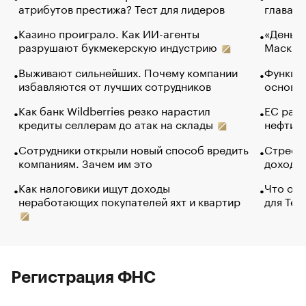
атрибутов престижа? Тест для лидеров
глава к
Казино проиграло. Как ИИ-агенты
«Деньги
разрушают букмекерскую индустрию
Маск в 
Выживают сильнейших. Почему компании
Функции
избавляются от лучших сотрудников
основ э
Как банк Wildberries резко нарастил
ЕС раз
кредиты селлерам до атак на склады
нефти —
Сотрудники открыли новый способ вредить
Стресс 
компаниям. Зачем им это
доходов
Как налоговики ищут доходы
Что обв
неработающих покупателей яхт и квартир
для Tel
Регистрация ФНС