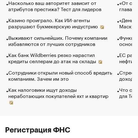
Насколько ваш авторитет зависит от
«От спо
атрибутов престижа? Тест для лидеров
глава к
Казино проиграло. Как ИИ-агенты
«Деньги
разрушают букмекерскую индустрию
Маск в 
Выживают сильнейших. Почему компании
Функции
избавляются от лучших сотрудников
основ э
Как банк Wildberries резко нарастил
ЕС раз
кредиты селлерам до атак на склады
нефти —
Сотрудники открыли новый способ вредить
Стресс 
компаниям. Зачем им это
доходов
Как налоговики ищут доходы
Что обв
неработающих покупателей яхт и квартир
для Tel
Регистрация ФНС