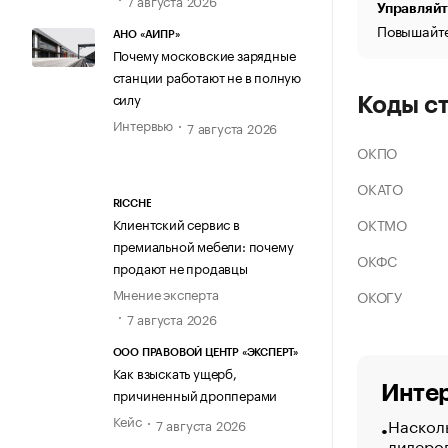
Управляйт
Повышайте
АНО «АИПР»
Почему московские зарядные
станции работают не в полную
силу
Коды с
Интервью
7 августа 2026
ОКПО
ОКАТО
RICCHE
ОКТМО
Клиентский сервис в
премиальной мебели: почему
ОКФС
продают не продавцы
Мнение эксперта
ОКОГУ
7 августа 2026
ООО ПРАВОВОЙ ЦЕНТР «ЭКСПЕРТ»
Как взыскать ущерб,
Интер
причиненный дропперами
Кейс
Насколь
7 августа 2026
лидеро