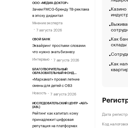
ООО «МЕДИА-ДОКТОР»
Казино
Зачем FMCG-бренду ТВ-реклама
индуст
в эпоху диджитал
Мнение эксперта
Выжива
сотруд
7 августа 2026
Как бан
СВОЙ БАНК
склады
Эквайринг простыми словами:
что нужно знать бизнесу
Сотрудн
Интервью
7 августа 2026
Как нал
кварти
БЛАГОТВОРИТЕЛЬНЫЙ
ОБРАЗОВАТЕЛЬНЫЙ ФОНД
«МАРХАМАТ»
«Мархамат» провел летние
смены для детей с ОВЗ
Новость
7 августа 2026
Регист
ИССЛЕДОВАТЕЛЬСКИЙ ЦЕНТР «АБП»
(ABL)
Рейтинг как капитал: кому
Дата регистр
принадлежит цифровая
Код налогово
репутация на платформах