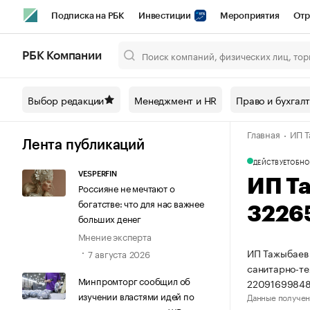
Подписка на РБК
Инвестиции
Мероприятия
Отр
Спорт
Школа управления РБК
РБК Образование
РБ
РБК Компании
Город
Стиль
Крипто
РБК Бизнес-среда
Дискусси
Выбор редакции
Менеджмент и HR
Право и бухгал
Спецпроекты СПб
Конференции СПб
Спецпроекты
Главная
ИП Т
Технологии и медиа
Финансы
Рынок наличной валют
Лента публикаций
ДЕЙСТВУЕТ
ОБНО
VESPERFIN
ИП Т
Россияне не мечтают о
богатстве: что для нас важнее
3226
больших денег
Мнение эксперта
ИП Тажыбаев 
7 августа 2026
санитарно-те
Минпромторг сообщил об
22091699848
изучении властями идей по
Данные получен