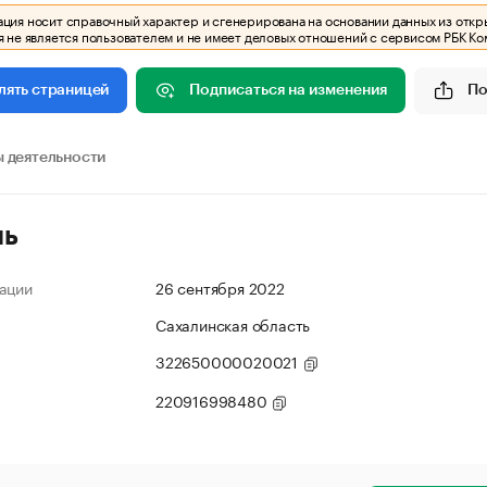
ия носит справочный характер и сгенерирована на основании данных из откр
 не является пользователем и не имеет деловых отношений с сервисом РБК Ко
Подписаться на изменения
По
лять страницей
 деятельности
ль
ации
26 сентября 2022
Сахалинская область
322650000020021
220916998480