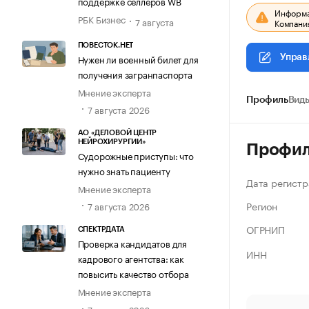
поддержке селлеров WB
Информац
РБК Бизнес
7 августа
Компания
ПОВЕСТОК.НЕТ
Нужен ли военный билет для
Управ
получения загранпаспорта
Мнение эксперта
Профиль
Виды
7 августа 2026
АО «ДЕЛОВОЙ ЦЕНТР
НЕЙРОХИРУРГИИ»
Профи
Судорожные приступы: что
нужно знать пациенту
Дата регистр
Мнение эксперта
Регион
7 августа 2026
ОГРНИП
СПЕКТРДАТА
Проверка кандидатов для
ИНН
кадрового агентства: как
повысить качество отбора
Мнение эксперта
7 августа 2026