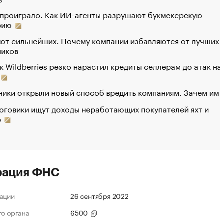
 проиграло. Как ИИ-агенты разрушают букмекерскую
рию
ют сильнейших. Почему компании избавляются от лучших
ников
к Wildberries резко нарастил кредиты селлерам до атак н
ики открыли новый способ вредить компаниям. Зачем им
оговики ищут доходы неработающих покупателей яхт и
р
рация ФНС
ации
26 сентября 2022
го органа
6500