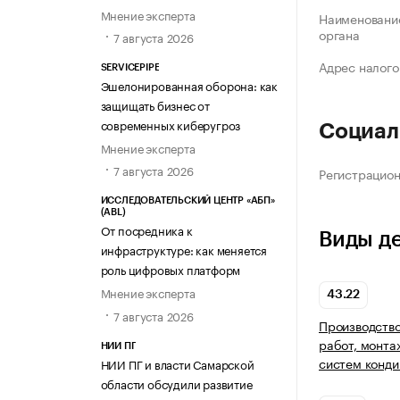
Мнение эксперта
Наименование
органа
7 августа 2026
Адрес налого
SERVICEPIPE
Эшелонированная оборона: как
защищать бизнес от
современных киберугроз
Социал
Мнение эксперта
7 августа 2026
Регистрацио
ИССЛЕДОВАТЕЛЬСКИЙ ЦЕНТР «АБП»
(ABL)
От посредника к
Виды д
инфраструктуре: как меняется
роль цифровых платформ
Мнение эксперта
43.22
7 августа 2026
Производство
работ, монта
НИИ ПГ
систем конди
НИИ ПГ и власти Самарской
области обсудили развитие