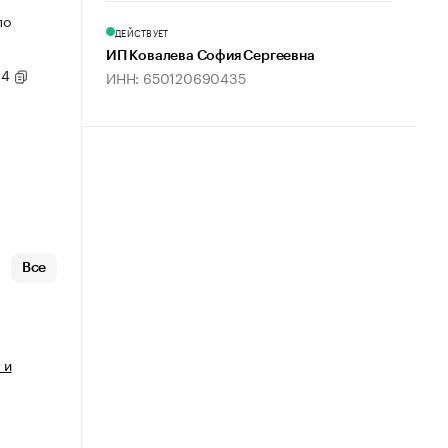
по
ДЕЙСТВУЕТ
ИП Ковалева София Сергеевна
14
ИНН: 650120690435
Все
 и