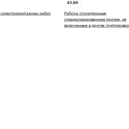
43.99
о электромонтажных работ
Работы строительные
специализированные прочие, не
включенные в другие группировк