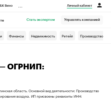
...
БК Вино
Личный кабинет
Стать экспертом
Управлять компанией
кте
азета
жи
Финансы
Недвижимость
Ретейл
Производство
 — ОГРНИП:
инская область. Основной вид деятельности: Производство
нирования воздуха. ИП присвоены реквизиты ИНН: