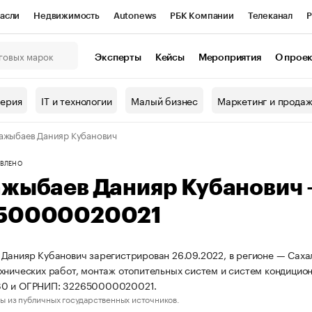
асли
Недвижимость
Autonews
РБК Компании
Телеканал
Р
К Курсы
РБК Life
Тренды
Визионеры
Национальные проекты
Эксперты
Кейсы
Мероприятия
О прое
онный клуб
Исследования
Кредитные рейтинги
Франшизы
Г
терия
IT и технологии
Малый бизнес
Маркетинг и прода
Проверка контрагентов
Политика
Экономика
Бизнес
ажыбаев Данияр Кубанович
ы
ВЛЕНО
ажыбаев Данияр Кубанович
50000020021
Данияр Кубанович зарегистрирован 26.09.2022, в регионе — Сахал
хнических работ, монтаж отопительных систем и систем кондицио
0 и ОГРНИП: 322650000020021.
ы из публичных государственных источников.