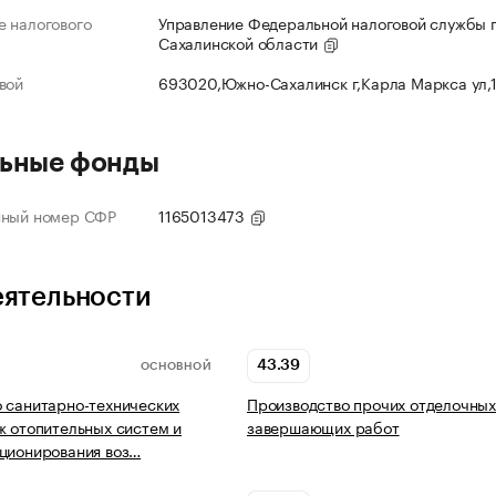
 налогового
Управление Федеральной налоговой службы 
Сахалинской области
вой
693020,Южно-Сахалинск г,Карла Маркса ул,
ьные фонды
нный номер СФР
1165013473
еятельности
43.39
ОСНОВНОЙ
 санитарно-технических
Производство прочих отделочных
ж отопительных систем и
завершающих работ
ционирования воз…