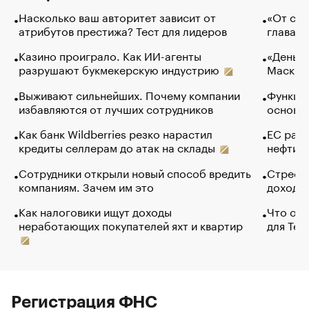
Насколько ваш авторитет зависит от
«От спо
атрибутов престижа? Тест для лидеров
глава к
Казино проиграло. Как ИИ-агенты
«Деньги
разрушают букмекерскую индустрию
Маск в 
Выживают сильнейших. Почему компании
Функции
избавляются от лучших сотрудников
основ э
Как банк Wildberries резко нарастил
ЕС раз
кредиты селлерам до атак на склады
нефти —
Сотрудники открыли новый способ вредить
Стресс 
компаниям. Зачем им это
доходов
Как налоговики ищут доходы
Что обв
неработающих покупателей яхт и квартир
для Tel
Регистрация ФНС