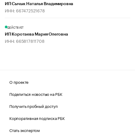
ИП Сычык Наталья Владимировна
ИНН: 667472521678
ДЕЙСТВУЕТ
ИП Коротаева Мария Олеговна
ИНН: 665817811708
О проекте
Поделиться новостью на РБК
Получить пробный доступ
Корпоративная подписка РБК
Стать экспертом