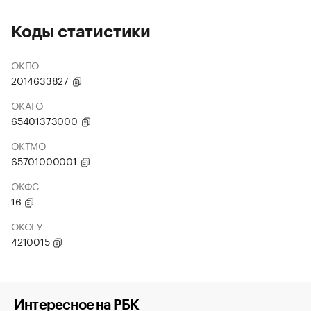
Коды статистики
ОКПО
2014633827
ОКАТО
65401373000
ОКТМО
65701000001
ОКФС
16
ОКОГУ
4210015
Интересное на РБК