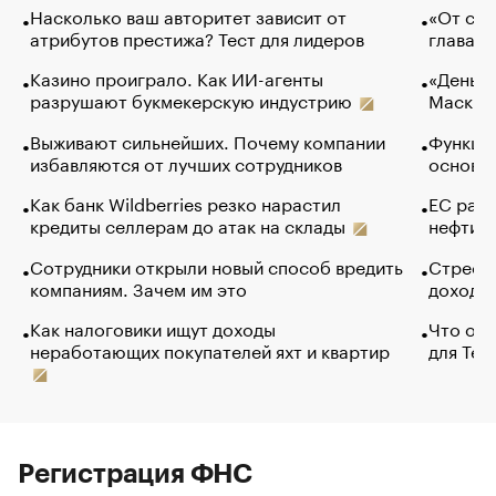
Насколько ваш авторитет зависит от
«От спо
атрибутов престижа? Тест для лидеров
глава к
Казино проиграло. Как ИИ-агенты
«Деньги
разрушают букмекерскую индустрию
Маск в 
Выживают сильнейших. Почему компании
Функции
избавляются от лучших сотрудников
основ э
Как банк Wildberries резко нарастил
ЕС раз
кредиты селлерам до атак на склады
нефти —
Сотрудники открыли новый способ вредить
Стресс 
компаниям. Зачем им это
доходов
Как налоговики ищут доходы
Что обв
неработающих покупателей яхт и квартир
для Tel
Регистрация ФНС