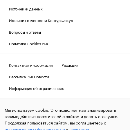
Источники данных
Источник отчетности Контур.Фокус
Вопросы и ответы
Политика Cookies РБК
Контактная информация
Редакция
Рассылка РБК Новости
Информация об ограничениях
Правовая информация
О соблюдении авторских прав
Мы используем cookie. Это позволяет нам анализировать
© АО «РОСБИЗНЕСКОНСАЛТИНГ»,
1995–2026.
Сообщения
и материалы информационного агентства «РБК»
взаимодействие посетителей с сайтом и делать его лучше.
(зарегистрировано Федеральной службой по надзору в сфере
Продолжая пользоваться сайтом, вы соглашаетесь с
связи, информационных технологий и массовых
использованием файлов cookie
и
политикой
коммуникаций (Роскомнадзор) 09.12.2015 за номером ИА