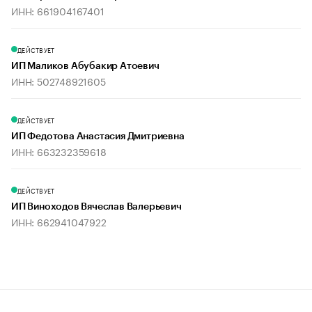
ИНН: 661904167401
ДЕЙСТВУЕТ
ИП Маликов Абубакир Атоевич
ИНН: 502748921605
ДЕЙСТВУЕТ
ИП Федотова Анастасия Дмитриевна
ИНН: 663232359618
ДЕЙСТВУЕТ
ИП Виноходов Вячеслав Валерьевич
ИНН: 662941047922