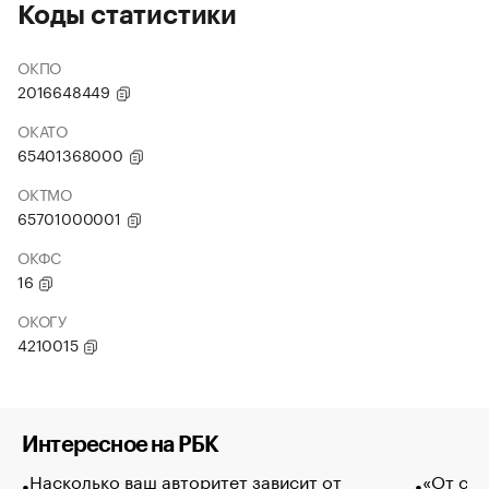
Коды статистики
ОКПО
2016648449
ОКАТО
65401368000
ОКТМО
65701000001
ОКФС
16
ОКОГУ
4210015
Интересное на РБК
Насколько ваш авторитет зависит от
«От спо