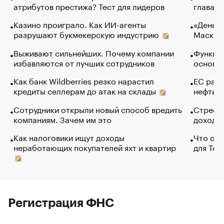
атрибутов престижа? Тест для лидеров
глава к
Казино проиграло. Как ИИ-агенты
«Деньги
разрушают букмекерскую индустрию
Маск в 
Выживают сильнейших. Почему компании
Функции
избавляются от лучших сотрудников
основ э
Как банк Wildberries резко нарастил
ЕС раз
кредиты селлерам до атак на склады
нефти —
Сотрудники открыли новый способ вредить
Стресс 
компаниям. Зачем им это
доходов
Как налоговики ищут доходы
Что обв
неработающих покупателей яхт и квартир
для Tel
Регистрация ФНС