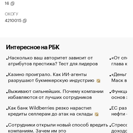
16
ОКОГУ
4210015
Интересное на РБК
Насколько ваш авторитет зависит от
«От спор
атрибутов престижа? Тест для лидеров
глава ко
Казино проиграло. Как ИИ-агенты
«Деньги б
разрушают букмекерскую индустрию
Маск в и
Выживают сильнейших. Почему компании
Функции 
избавляются от лучших сотрудников
основ эф
Как банк Wildberries резко нарастил
ЕС разре
кредиты селлерам до атак на склады
нефти — 
Сотрудники открыли новый способ вредить
Стресс о
компаниям. Зачем им это
доходов 