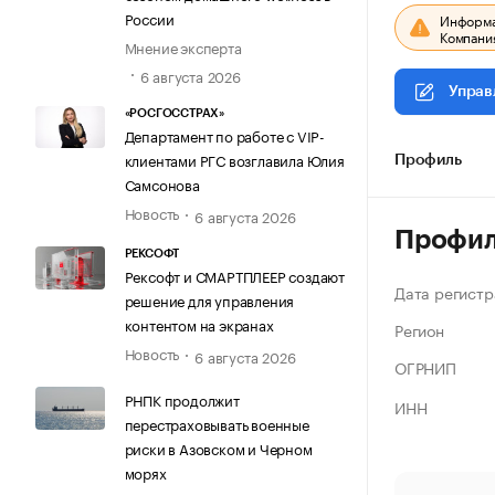
России
Информац
Компания
Мнение эксперта
6 августа 2026
Управ
«РОСГОССТРАХ»
Департамент по работе с VIP-
клиентами РГС возглавила Юлия
Профиль
Самсонова
Новость
6 августа 2026
Профи
РЕКСОФТ
Рексофт и СМАРТПЛЕЕР создают
Дата регистр
решение для управления
контентом на экранах
Регион
Новость
6 августа 2026
ОГРНИП
РНПК продолжит
ИНН
перестраховывать военные
риски в Азовском и Черном
морях