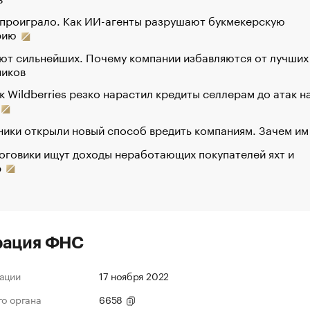
 проиграло. Как ИИ-агенты разрушают букмекерскую
рию
ют сильнейших. Почему компании избавляются от лучших
ников
к Wildberries резко нарастил кредиты селлерам до атак н
ики открыли новый способ вредить компаниям. Зачем им
оговики ищут доходы неработающих покупателей яхт и
р
рация ФНС
ации
17 ноября 2022
го органа
6658