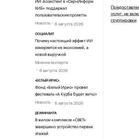
ИИ-Ассистент в «СерчИнформ
Предоставле
КИБ» поддержал
услуг, не вкл
пользовательские промпты
группировки
Новость
6 августа 2026
СОЦИАЛИТ
Почему настоящий эффект ИИ
измеряется не экономией, а
новой выручкой
Мнение эксперта
6 августа 2026
«БЕЛЫЙ ИРИС»
Фонд «Белый Ирис» провел
фестиваль «А Курба будет жить!»
Новость
6 августа 2026
ДОМИНАНТА
В жилом комплексе «СВЕТ»
завершено устройство первых
этажей