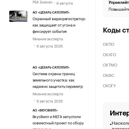
РБК Бизнес
6 августа
Управляйт
Повышайте
АО «ЦЕЗАРЬ САТЕЛЛИТ»
Охранный видеорегистратор:
как защищает от угона и
Коды с
фиксирует события
Мнение эксперта
ОКПО
6 августа 2026
ОКАТО
ОКТМО
АО «ЦЕЗАРЬ САТЕЛЛИТ»
Система охраны границ
ОКФС
земельного участка: как
ОКОГУ
надежно защитить периметр
Мнение эксперта
6 августа 2026
АО «ВКУСВИЛЛ»
Интер
ВкусВилл и МЕГА запустили
Насколь
совместный проект по сбору
лидеро
вторсырья