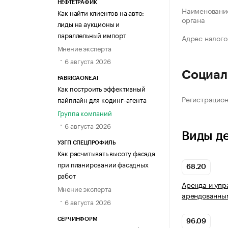
НЕФТЕТРАФИК
Наименование
Как найти клиентов на авто:
органа
лиды на аукционы и
параллельный импорт
Адрес налого
Мнение эксперта
6 августа 2026
Социал
FABRICAONE.AI
Как построить эффективный
Регистрацио
пайплайн для кодинг-агента
Группа компаний
6 августа 2026
Виды д
УЗГП СПЕЦПРОФИЛЬ
Как расчитывать высоту фасада
при планировании фасадных
68.20
работ
Аренда и упр
Мнение эксперта
арендованны
6 августа 2026
СЁРЧИНФОРМ
96.09