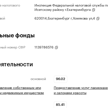
 налогового
Инспекция Федеральной налоговой службы по
Исетскому району г.Екатеринбурга
вой
620014,Екатеринбург г,Хомякова ул,4
ьные фонды
нный номер СФР
1139786576
еятельности
96.02
ОСНОВНОЙ
авление собственным или
Предоставление услуг парикмах
м недвижимым имуществом
и салонами красоты
85.41