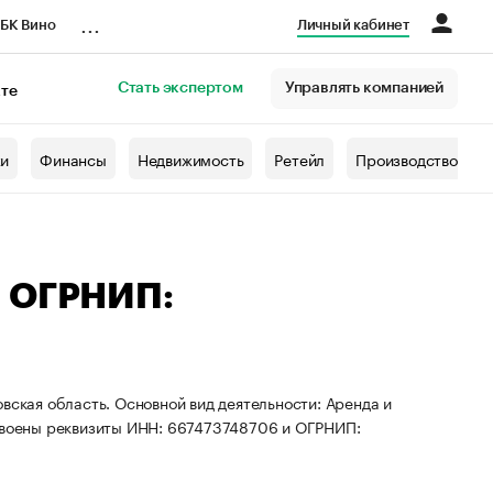
...
БК Вино
Личный кабинет
Стать экспертом
Управлять компанией
кте
азета
жи
Финансы
Недвижимость
Ретейл
Производство
— ОГРНИП:
вская область. Основной вид деятельности: Аренда и
воены реквизиты ИНН: 667473748706 и ОГРНИП: