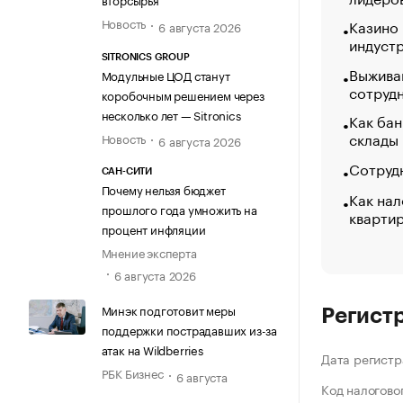
Новость
Казино
6 августа 2026
индуст
SITRONICS GROUP
Выжива
Модульные ЦОД станут
сотруд
коробочным решением через
несколько лет — Sitronics
Как бан
склады
Новость
6 августа 2026
Сотрудн
САН-СИТИ
Почему нельзя бюджет
Как нал
прошлого года умножить на
кварти
процент инфляции
Мнение эксперта
6 августа 2026
Минэк подготовит меры
Регист
поддержки пострадавших из-за
атак на Wildberries
Дата регистр
РБК Бизнес
6 августа
Код налогово