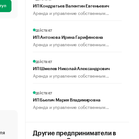
туп
ИП Кондратьев Валентин Евгеньевич
Аренда и управление собственным...
ДЕЙСТВУЕТ
ИП Антонова Ирина Гарифяновна
Аренда и управление собственным...
ДЕЙСТВУЕТ
ИП Шмелев Николай Александрович
Аренда и управление собственным...
ДЕЙСТВУЕТ
ИП Бьелич Мария Владимировна
Аренда и управление собственным...
ля
«От спорта тело стареет иначе». Как живет глава ко
Другие предприниматели в
создавшей GTA