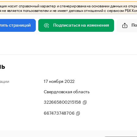
ия носит справочный характер и сгенерирована на основании данных из откр
 не является пользователем и не имеет деловых отношений с сервисом РБК Ко
Подписаться на изменения
По
лять страницей
ль
ации
17 ноября 2022
Свердловская область
322665800215158
667473748706