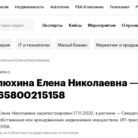
асли
Недвижимость
Autonews
РБК Компании
Телеканал
Р
К Курсы
РБК Life
Тренды
Визионеры
Национальные проекты
Эксперты
Кейсы
Мероприятия
О прое
онный клуб
Исследования
Кредитные рейтинги
Франшизы
Г
терия
IT и технологии
Малый бизнес
Маркетинг и прода
Проверка контрагентов
Политика
Экономика
Бизнес
люхина Елена Николаевна
ы
ВЛЕНО
люхина Елена Николаевна 
65800215158
лена Николаевна зарегистрирован 17.11.2022, в регионе — Свердло
собственным или арендованным недвижимым имуществом. ИП прис
5158.
ы из публичных государственных источников.