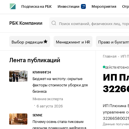
Подписка на РБК
Инвестиции
Мероприятия
Отр
Спорт
Школа управления РБК
РБК Образование
РБ
РБК Компании
Город
Стиль
Крипто
РБК Бизнес-среда
Дискусси
Выбор редакции
Менеджмент и HR
Право и бухгал
Спецпроекты СПб
Конференции СПб
Спецпроекты
Главная
ИП П
Технологии и медиа
Финансы
Рынок наличной валют
Лента публикаций
ДЕЙСТВУЕТ
ОБНО
КЛИНИНГ24
ИП П
Бюджет на чистоту: скрытые
факторы стоимости уборки для
3226
бизнеса
Мнение эксперта
ИП Плюхина Е
6 августа 2026
управление 
SENNE
32266580021
Почему осень стала пиковым
Данные получен
сезоном домашнего wellness в