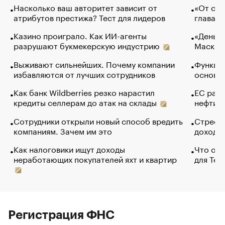
Насколько ваш авторитет зависит от
«От спо
атрибутов престижа? Тест для лидеров
глава к
Казино проиграло. Как ИИ-агенты
«Деньги
разрушают букмекерскую индустрию
Маск в 
Выживают сильнейших. Почему компании
Функции
избавляются от лучших сотрудников
основ э
Как банк Wildberries резко нарастил
ЕС раз
кредиты селлерам до атак на склады
нефти —
Сотрудники открыли новый способ вредить
Стресс 
компаниям. Зачем им это
доходов
Как налоговики ищут доходы
Что обв
неработающих покупателей яхт и квартир
для Tel
Регистрация ФНС