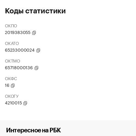
Коды статистики
ОКПО
2019383055
ОКАТО
65233000024
ОКТМО
65718000136
ОКФС
16
ОКОГУ
4210015
Интересное на РБК