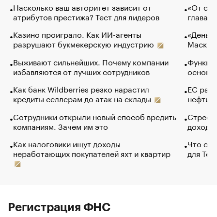
Насколько ваш авторитет зависит от
«От спо
атрибутов престижа? Тест для лидеров
глава к
Казино проиграло. Как ИИ-агенты
«Деньги
разрушают букмекерскую индустрию
Маск в 
Выживают сильнейших. Почему компании
Функции
избавляются от лучших сотрудников
основ э
Как банк Wildberries резко нарастил
ЕС раз
кредиты селлерам до атак на склады
нефти —
Сотрудники открыли новый способ вредить
Стресс 
компаниям. Зачем им это
доходов
Как налоговики ищут доходы
Что обв
неработающих покупателей яхт и квартир
для Tel
Регистрация ФНС