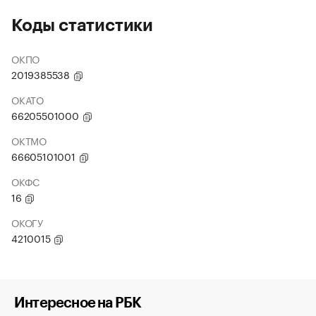
Коды статистики
ОКПО
2019385538
ОКАТО
66205501000
ОКТМО
66605101001
ОКФС
16
ОКОГУ
4210015
Интересное на РБК