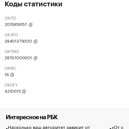
Коды статистики
ОКПО
2015959157
ОКАТО
28401375000
ОКТМО
28701000001
ОКФС
16
ОКОГУ
4210015
Интересное на РБК
Насколько ваш авторитет зависит от
«От спо