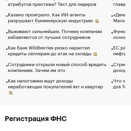
атрибутов престижа? Тест для лидеров
глава к
Казино проиграло. Как ИИ-агенты
«Деньги
разрушают букмекерскую индустрию
Маск в 
Выживают сильнейших. Почему компании
Функции
избавляются от лучших сотрудников
основ э
Как банк Wildberries резко нарастил
ЕС раз
кредиты селлерам до атак на склады
нефти —
Сотрудники открыли новый способ вредить
Стресс 
компаниям. Зачем им это
доходов
Как налоговики ищут доходы
Что обв
неработающих покупателей яхт и квартир
для Tel
Регистрация ФНС