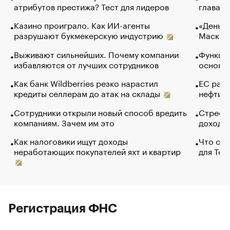
атрибутов престижа? Тест для лидеров
глава к
Казино проиграло. Как ИИ-агенты
«Деньги
разрушают букмекерскую индустрию
Маск в 
Выживают сильнейших. Почему компании
Функции
избавляются от лучших сотрудников
основ э
Как банк Wildberries резко нарастил
ЕС раз
кредиты селлерам до атак на склады
нефти —
Сотрудники открыли новый способ вредить
Стресс 
компаниям. Зачем им это
доходов
Как налоговики ищут доходы
Что обв
неработающих покупателей яхт и квартир
для Tel
Регистрация ФНС