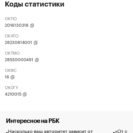
Коды статистики
ОКПО
2016130318
ОКАТО
28230814001
ОКТМО
28530000491
ОКФС
16
ОКОГУ
4210015
Интересное на РБК
Насколько ваш авторитет зависит от
«От спо