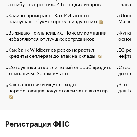
атрибутов престижа? Тест для лидеров
глава к
Казино проиграло. Как ИИ-агенты
«Деньги
разрушают букмекерскую индустрию
Маск в 
Выживают сильнейших. Почему компании
Функции
избавляются от лучших сотрудников
основ э
Как банк Wildberries резко нарастил
ЕС раз
кредиты селлерам до атак на склады
нефти —
Сотрудники открыли новый способ вредить
Стресс 
компаниям. Зачем им это
доходов
Как налоговики ищут доходы
Что обв
неработающих покупателей яхт и квартир
для Tel
Регистрация ФНС