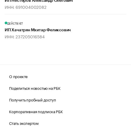
ИП Нестеров Александр Олегович
ИНН: 691004002082
ДЕЙСТВУЕТ
ИП Хачатрян Мхитар Феликсович
ИНН: 237205016584
О проекте
Поделиться новостью на РБК
Получить пробный доступ
Корпоративная подписка РБК
Стать экспертом