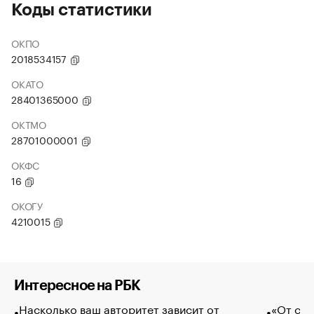
Коды статистики
ОКПО
2018534157
ОКАТО
28401365000
ОКТМО
28701000001
ОКФС
16
ОКОГУ
4210015
Интересное на РБК
Насколько ваш авторитет зависит от
«От спо