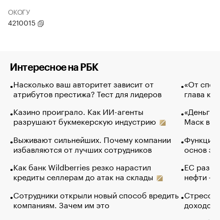
ОКОГУ
4210015
Интересное на РБК
Насколько ваш авторитет зависит от
«От спор
атрибутов престижа? Тест для лидеров
глава ко
Казино проиграло. Как ИИ-агенты
«Деньги б
разрушают букмекерскую индустрию
Маск в и
Выживают сильнейших. Почему компании
Функции 
избавляются от лучших сотрудников
основ эф
Как банк Wildberries резко нарастил
ЕС разре
кредиты селлерам до атак на склады
нефти — 
Сотрудники открыли новый способ вредить
Стресс о
компаниям. Зачем им это
доходов 