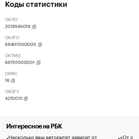
Коды статистики
ОКПО
2019546019
ОКАТО
69401000000
ОКТМО
69701000001
ОКФС
16
ОКОГУ
4210015
Интересное на РБК
Насколько ваш авторитет зависит от
«От спо