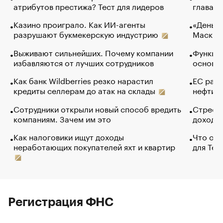
атрибутов престижа? Тест для лидеров
глава к
Казино проиграло. Как ИИ-агенты
«Деньги
разрушают букмекерскую индустрию
Маск в 
Выживают сильнейших. Почему компании
Функции
избавляются от лучших сотрудников
основ э
Как банк Wildberries резко нарастил
ЕС раз
кредиты селлерам до атак на склады
нефти —
Сотрудники открыли новый способ вредить
Стресс 
компаниям. Зачем им это
доходов
Как налоговики ищут доходы
Что обв
неработающих покупателей яхт и квартир
для Tel
Регистрация ФНС