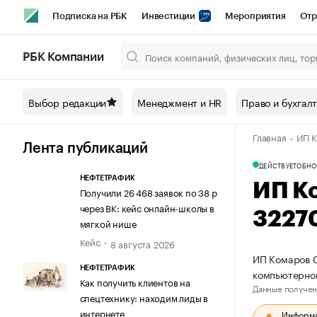
Подписка на РБК
Инвестиции
Мероприятия
Отр
Спорт
Школа управления РБК
РБК Образование
РБ
РБК Компании
Город
Стиль
Крипто
РБК Бизнес-среда
Дискусси
Выбор редакции
Менеджмент и HR
Право и бухгал
Спецпроекты СПб
Конференции СПб
Спецпроекты
Главная
ИП К
Технологии и медиа
Финансы
Рынок наличной валют
Лента публикаций
ДЕЙСТВУЕТ
ОБНО
НЕФТЕТРАФИК
ИП К
Получили 26 468 заявок по 38 р
через ВК: кейс онлайн-школы в
3227
мягкой нише
Кейс
8 августа 2026
ИП Комаров С
НЕФТЕТРАФИК
компьютерно
Как получить клиентов на
Данные получен
спецтехнику: находим лиды в
интернете
Информац