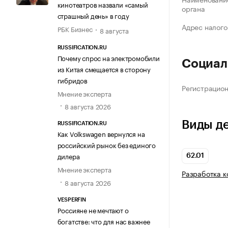
кинотеатров назвали «самый
органа
страшный день» в году
Адрес налого
РБК Бизнес
8 августа
RUSSIFICATION.RU
Почему спрос на электромобили
Социал
из Китая смещается в сторону
гибридов
Регистрацио
Мнение эксперта
8 августа 2026
Виды д
RUSSIFICATION.RU
Как Volkswagen вернулся на
российский рынок без единого
дилера
62.01
Мнение эксперта
Разработка 
8 августа 2026
VESPERFIN
Россияне не мечтают о
богатстве: что для нас важнее