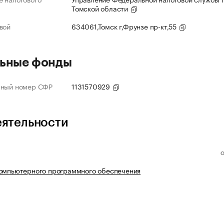
Томской области
вой
634061,Томск г,Фрунзе пр-кт,55
ьные фонды
нный номер СФР
1131570929
еятельности
компьютерного программного обеспечения