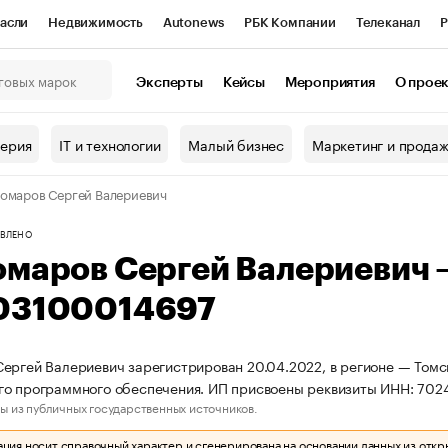
асли
Недвижимость
Autonews
РБК Компании
Телеканал
Р
К Курсы
РБК Life
Тренды
Визионеры
Национальные проекты
Эксперты
Кейсы
Мероприятия
О прое
онный клуб
Исследования
Кредитные рейтинги
Франшизы
Г
терия
IT и технологии
Малый бизнес
Маркетинг и прода
Проверка контрагентов
Политика
Экономика
Бизнес
омаров Сергей Валериевич
ы
ВЛЕНО
омаров Сергей Валериевич
03100014697
ергей Валериевич зарегистрирован 20.04.2022, в регионе — Томск
го программного обеспечения. ИП присвоены реквизиты ИНН: 70
ы из публичных государственных источников.
ия носит справочный характер и сгенерирована на основании данных из откр