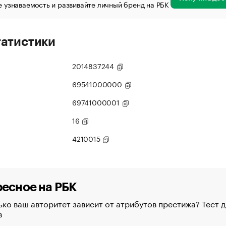
 узнаваемость и развивайте личный бренд на РБК
татистики
2014837244
69541000000
69741000001
16
4210015
есное на РБК
ко ваш авторитет зависит от атрибутов престижа? Тест д
в