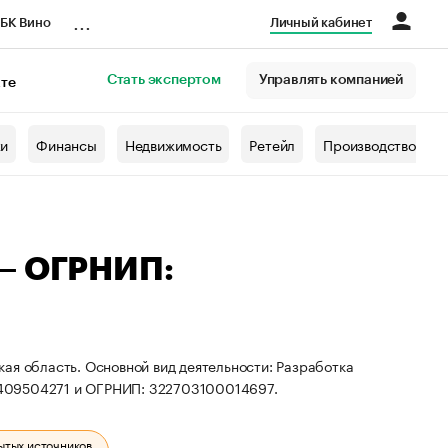
...
БК Вино
Личный кабинет
Стать экспертом
Управлять компанией
кте
азета
жи
Финансы
Недвижимость
Ретейл
Производство
 — ОГРНИП:
ая область. Основной вид деятельности: Разработка
2409504271 и ОГРНИП: 322703100014697.
ытых источников.