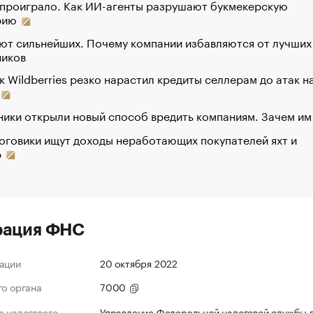
 проиграло. Как ИИ-агенты разрушают букмекерскую
рию
ют сильнейших. Почему компании избавляются от лучших
ников
к Wildberries резко нарастил кредиты селлерам до атак н
ики открыли новый способ вредить компаниям. Зачем им
оговики ищут доходы неработающих покупателей яхт и
р
рация ФНС
ации
20 октября 2022
го органа
7000
 налогового
Управление Федеральной налоговой службы 