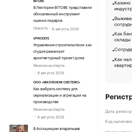
Казино
BITOBE
В Лектории BITOBE представили
индуст
обновленный инструмент
Выжива
оценки лидеров
сотруд
Новость
8 августа 2026
Как бан
склады
VPROEKTE
Управление строительством: как
Сотрудн
студия реализует
архитектурный проект дома
Как нал
кварти
Мнение эксперта
8 августа 2026
ООО «МАЛЛЕНОМ СИСТЕМС»
Как выбрать систему для
сериализации и агрегации на
Регист
производстве
Мнение эксперта
Дата регистр
8 августа 2026
Код налогово
В Ассоциации владельцев
Наименование