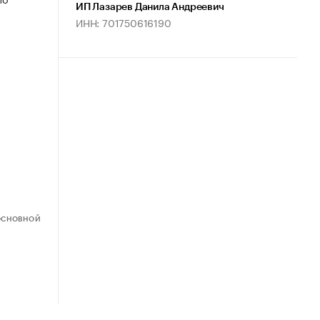
ИП Лазарев Данила Андреевич
ИНН: 701750616190
ОСНОВНОЙ