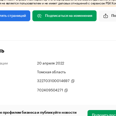
 не является пользователем и не имеет деловых отношений с сервисом РБК Ко
Подписаться на изменения
По
лять страницей
ль
ации
20 апреля 2022
Томская область
322703100014697
702409504271
е профилем бизнеса и публикуйте новости
Получить дос