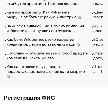
атрибутов престижа? Тест для лидеров
глава к
Казино проиграло. Как ИИ-агенты
«Деньги
разрушают букмекерскую индустрию
Маск в 
Выживают сильнейших. Почему компании
Функции
избавляются от лучших сотрудников
основ э
Как банк Wildberries резко нарастил
ЕС раз
кредиты селлерам до атак на склады
нефти —
Сотрудники открыли новый способ вредить
Стресс 
компаниям. Зачем им это
доходов
Как налоговики ищут доходы
Что обв
неработающих покупателей яхт и квартир
для Tel
Регистрация ФНС