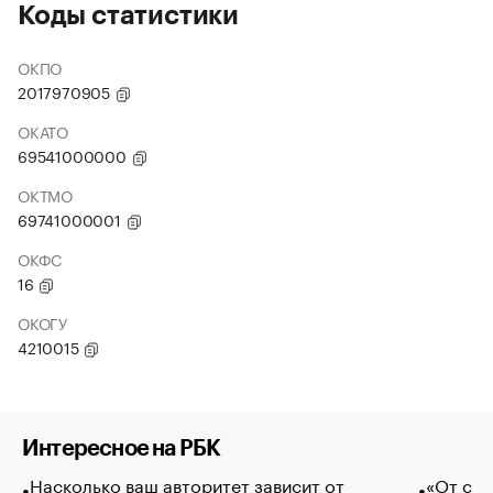
Коды статистики
ОКПО
2017970905
ОКАТО
69541000000
ОКТМО
69741000001
ОКФС
16
ОКОГУ
4210015
Интересное на РБК
Насколько ваш авторитет зависит от
«От спо