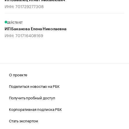
ИП Бывалец Игнат Михайлович
ИНН: 701729277308
ДЕЙСТВУЕТ
ИП Баканова Елена Николаевна
ИНН: 701716408169
О проекте
Поделиться новостью на РБК
Получить пробный доступ
Корпоративная подписка РБК
Стать экспертом