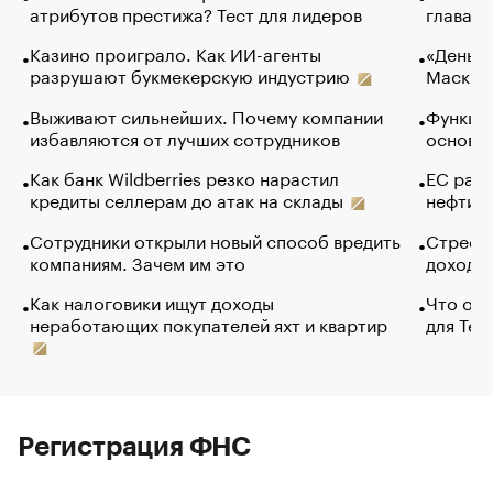
атрибутов престижа? Тест для лидеров
глава к
Казино проиграло. Как ИИ-агенты
«Деньги
разрушают букмекерскую индустрию
Маск в 
Выживают сильнейших. Почему компании
Функции
избавляются от лучших сотрудников
основ э
Как банк Wildberries резко нарастил
ЕС раз
кредиты селлерам до атак на склады
нефти —
Сотрудники открыли новый способ вредить
Стресс 
компаниям. Зачем им это
доходов
Как налоговики ищут доходы
Что обв
неработающих покупателей яхт и квартир
для Tel
Регистрация ФНС