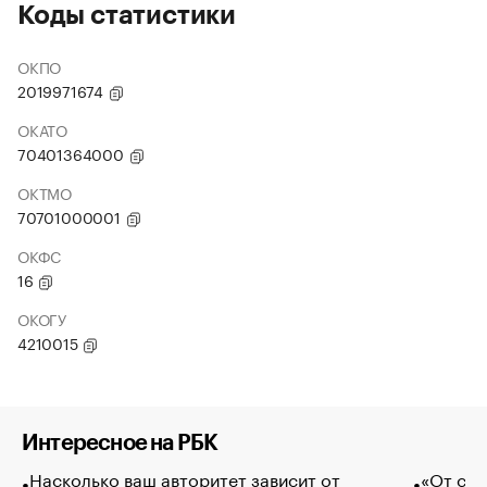
Коды статистики
ОКПО
2019971674
ОКАТО
70401364000
ОКТМО
70701000001
ОКФС
16
ОКОГУ
4210015
Интересное на РБК
Насколько ваш авторитет зависит от
«От спо