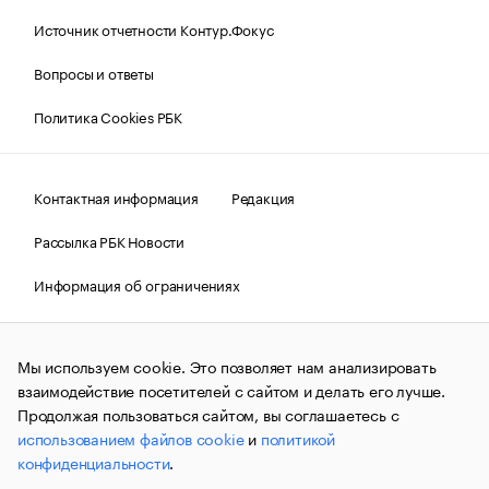
Источник отчетности Контур.Фокус
Вопросы и ответы
Политика Cookies РБК
Контактная информация
Редакция
Рассылка РБК Новости
Информация об ограничениях
Правовая информация
О соблюдении авторских прав
Мы используем cookie. Это позволяет нам анализировать
© АО «РОСБИЗНЕСКОНСАЛТИНГ»,
1995–2026.
Сообщения
и материалы информационного агентства «РБК»
взаимодействие посетителей с сайтом и делать его лучше.
(зарегистрировано Федеральной службой по надзору в сфере
Продолжая пользоваться сайтом, вы соглашаетесь с
связи, информационных технологий и массовых
использованием файлов cookie
и
политикой
коммуникаций (Роскомнадзор) 09.12.2015 за номером ИА
№ФС77-63848) сопровождаются пометкой «РБК». Отдельные
конфиденциальности
.
публикации могут содержать информацию,