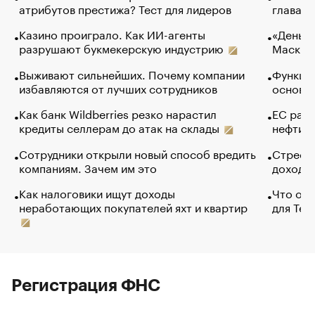
атрибутов престижа? Тест для лидеров
глава к
Казино проиграло. Как ИИ-агенты
«Деньги
разрушают букмекерскую индустрию
Маск в 
Выживают сильнейших. Почему компании
Функции
избавляются от лучших сотрудников
основ э
Как банк Wildberries резко нарастил
ЕС раз
кредиты селлерам до атак на склады
нефти —
Сотрудники открыли новый способ вредить
Стресс 
компаниям. Зачем им это
доходов
Как налоговики ищут доходы
Что обв
неработающих покупателей яхт и квартир
для Tel
Регистрация ФНС