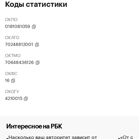
Коды статистики
ОКПО
0181081059
ОКАТО
70248812001
ОКТМО
70648436126
ОКФС
16
ОКОГУ
4210015
Интересное на РБК
Насколько ваш авторитет зависит от
«От спо