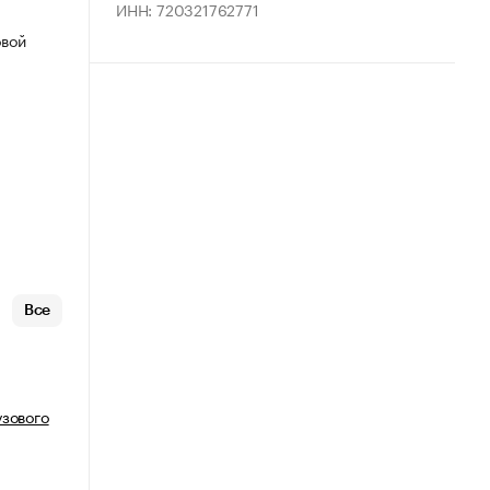
ИНН: 720321762771
овой
Все
узового