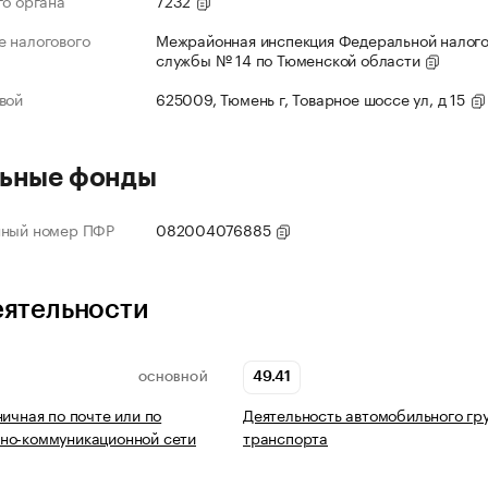
го органа
7232
 налогового
Межрайонная инспекция Федеральной налог
службы № 14 по Тюменской области
вой
625009, Тюмень г, Товарное шоссе ул, д 15
ьные фонды
нный номер ПФР
082004076885
еятельности
49.41
ОСНОВНОЙ
ничная по почте или по
Деятельность автомобильного гр
но-коммуникационной сети
транспорта