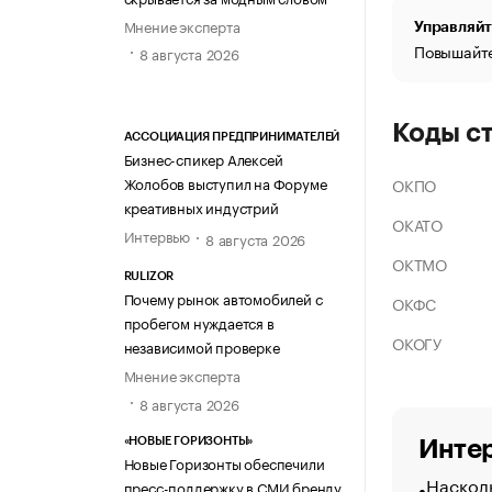
Мнение эксперта
Управляйт
Повышайте
8 августа 2026
Коды с
АССОЦИАЦИЯ ПРЕДПРИНИМАТЕЛЕЙ
Бизнес-спикер Алексей
Жолобов выступил на Форуме
ОКПО
креативных индустрий
ОКАТО
Интервью
8 августа 2026
ОКТМО
RULIZOR
Почему рынок автомобилей с
ОКФС
пробегом нуждается в
ОКОГУ
независимой проверке
Мнение эксперта
8 августа 2026
«НОВЫЕ ГОРИЗОНТЫ»
Интер
Новые Горизонты обеспечили
Насколь
пресс-поддержку в СМИ бренду