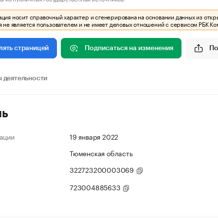
ия носит справочный характер и сгенерирована на основании данных из откр
 не является пользователем и не имеет деловых отношений с сервисом РБК Ко
Подписаться на изменения
По
лять страницей
 деятельности
ль
ации
19 января 2022
Тюменская область
322723200003069
723004885633