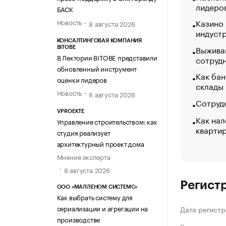
лидеро
БАСК
Казино
Новость
8 августа 2026
индуст
КОНСАЛТИНГОВАЯ КОМПАНИЯ
Выжива
BITOBE
В Лектории BITOBE представили
сотруд
обновленный инструмент
Как бан
оценки лидеров
склады
Новость
8 августа 2026
Сотрудн
VPROEKTE
Как нал
Управление строительством: как
кварти
студия реализует
архитектурный проект дома
Мнение эксперта
8 августа 2026
Регист
ООО «МАЛЛЕНОМ СИСТЕМС»
Как выбрать систему для
сериализации и агрегации на
Дата регистр
производстве