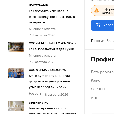
НЕФТЕТРАФИК
Информац
Как получить клиентов на
Компания
спецтехнику: находим лиды в
интернете
Управ
Мнение эксперта
8 августа 2026
Профиль
Виды
ООО «МЕБЕЛЬ БИЗНЕС КОМФОРТ»
Как выбрать стулья для кухни
Мнение эксперта
Профи
8 августа 2026
Дата регистр
ООО ФИРМА «НОВОСТОМ»
Smile Symphony внедрили
Регион
цифровое моделирование
улыбки перед винирами
ОГРНИП
Новость
8 августа 2026
ИНН
ЗЕЛЁНЫЙ ЛИСТ
Гипоаллергенность: что
скрывается за модным словом