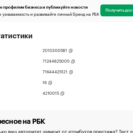
е профилем бизнеса и публикуйте новости
Получить дос
 узнаваемость и развивайте личный бренд на РБК
татистики
2013300581
71244825005
71644425121
16
4210015
есное на РБК
ко ваш авторитет зависит от атрибутов престижа? Тест д