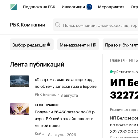
Подписка на РБК
Инвестиции
Мероприятия
Отр
Спорт
Школа управления РБК
РБК Образование
РБ
РБК Компании
Город
Стиль
Крипто
РБК Бизнес-среда
Дискусси
Выбор редакции
Менеджмент и HR
Право и бухгал
Спецпроекты СПб
Конференции СПб
Спецпроекты
Главная
ИП Б
Технологии и медиа
Финансы
Рынок наличной валют
Лента публикаций
ДЕЙСТВУЕТ
ОБНО
«Газпром» заметил антирекорд
ИП Б
по объему запасов газа в Европе
РБК Бизнес
3227
8 августа
НЕФТЕТРАФИК
Розничная торг
Получили 26 468 заявок по 38 р
ИП Белозеров
через ВК: кейс онлайн-школы в
по почте или
мягкой нише
3227232000
Кейс
8 августа 2026
Данные получен