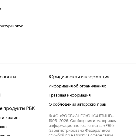
я
Контур.Фокус
овости
Юридическая информация
Информация об ограничениях
d
Правовая информация
О соблюдении авторских прав
е продукты РБК
© АО «РОСБИЗНЕСКОНСАЛТИНГ»,
 и хостинг
1995–2026.
Сообщения и материалы
информационного агентства «РБК»
лако
(зарегистрировано Федеральной
службой по надзору в сфере связи,
шения