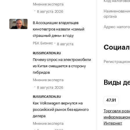
Код налогово
Мнение эксперта
Наименование
8 августа 2026
органа
В Ассоциации владельцев
Адрес налого
кинотеатров назвали «самый
страшный день» в году
РБК Бизнес
8 августа
Социал
RUSSIFICATION.RU
Почему спрос на электромобили
Регистрацио
из Китая смещается в сторону
гибридов
Мнение эксперта
Виды д
8 августа 2026
RUSSIFICATION.RU
47.91
Как Volkswagen вернулся на
российский рынок без единого
Торговля роз
дилера
информацион
Интернет
Мнение эксперта