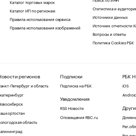
Каталог торговых марок
Статистика и аудитори
Каталог ИП по регионам
Источники данных
Правила использования сервиса
Источник отчетности 
Правила использования изображений
Вопросы и ответы
Политика Cookies РБК
Новости регионов
Подписки
РБК Н
анкт-Петербург и область
Подписка на РБК
iOS
катеринбург
Androi
Уведомления
Новосибирск
Други
RSS Новости
Башкортостан
Оповещения RBC.ru
Домены
ологодская область
Рег.об
Калининград
Рег.ре