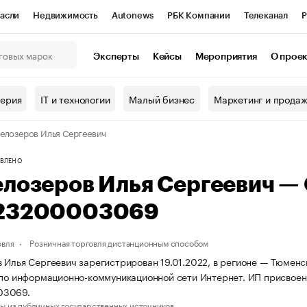
асли
Недвижимость
Autonews
РБК Компании
Телеканал
Р
К Курсы
РБК Life
Тренды
Визионеры
Национальные проекты
Эксперты
Кейсы
Мероприятия
О прое
онный клуб
Исследования
Кредитные рейтинги
Франшизы
Г
терия
IT и технологии
Малый бизнес
Маркетинг и прода
Проверка контрагентов
Политика
Экономика
Бизнес
елозеров Илья Сергеевич
ы
ВЛЕНО
елозеров Илья Сергеевич —
23200003069
овля
Розничная торговля дистанционным способом
 Илья Сергеевич зарегистрирован 19.01.2022, в регионе — Тюменск
 по информационно-коммуникационной сети Интернет. ИП присво
03069.
ы из публичных государственных источников.