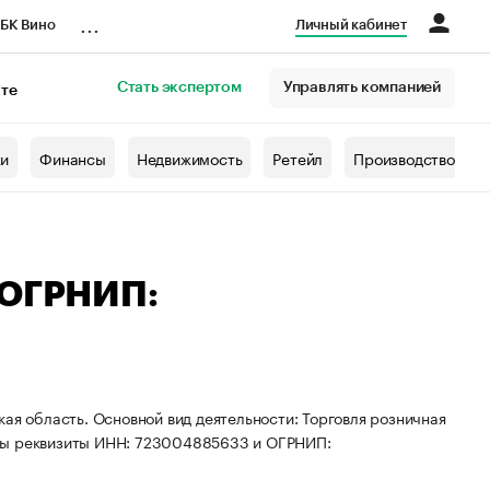
...
БК Вино
Личный кабинет
Стать экспертом
Управлять компанией
кте
азета
жи
Финансы
Недвижимость
Ретейл
Производство
 ОГРНИП:
ая область. Основной вид деятельности: Торговля розничная
ены реквизиты ИНН: 723004885633 и ОГРНИП: