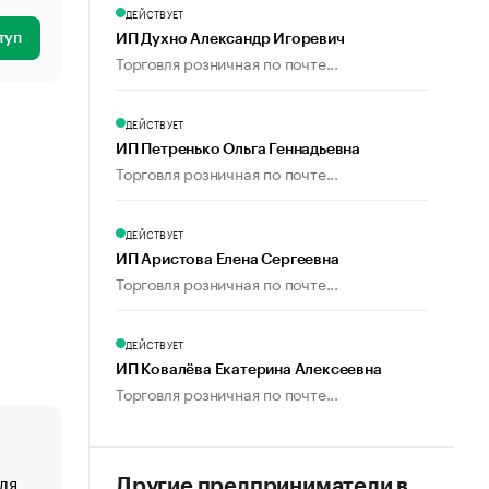
ДЕЙСТВУЕТ
туп
ИП Духно Александр Игоревич
Торговля розничная по почте...
ДЕЙСТВУЕТ
ИП Петренько Ольга Геннадьевна
Торговля розничная по почте...
ДЕЙСТВУЕТ
ИП Аристова Елена Сергеевна
Торговля розничная по почте...
ДЕЙСТВУЕТ
ИП Ковалёва Екатерина Алексеевна
Торговля розничная по почте...
ля
«От спорта тело стареет иначе». Как живет глава ко
Другие предприниматели в