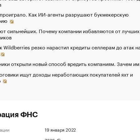
в
 проиграло. Как ИИ-агенты разрушают букмекерскую
рию
ют сильнейших. Почему компании избавляются от лучших
ников
к Wildberries резко нарастил кредиты селлерам до атак н
ики открыли новый способ вредить компаниям. Зачем им
оговики ищут доходы неработающих покупателей яхт и
р
рация ФНС
ации
19 января 2022