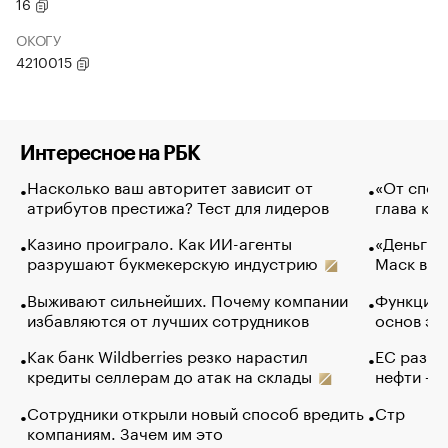
16
ОКОГУ
4210015
Интересное на РБК
Насколько ваш авторитет зависит от
«От спор
атрибутов престижа? Тест для лидеров
глава ко
Казино проиграло. Как ИИ-агенты
«Деньги б
разрушают букмекерскую индустрию
Маск в и
Выживают сильнейших. Почему компании
Функции 
избавляются от лучших сотрудников
основ эф
Как банк Wildberries резко нарастил
ЕС разре
кредиты селлерам до атак на склады
нефти — 
Сотрудники открыли новый способ вредить
Стр
компаниям. Зачем им это