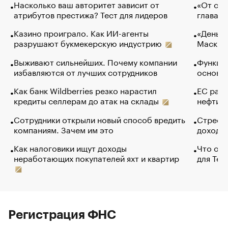
Насколько ваш авторитет зависит от
«От спо
атрибутов престижа? Тест для лидеров
глава к
Казино проиграло. Как ИИ-агенты
«Деньги
разрушают букмекерскую индустрию
Маск в 
Выживают сильнейших. Почему компании
Функции
избавляются от лучших сотрудников
основ э
Как банк Wildberries резко нарастил
ЕС раз
кредиты селлерам до атак на склады
нефти —
Сотрудники открыли новый способ вредить
Стресс 
компаниям. Зачем им это
доходов
Как налоговики ищут доходы
Что обв
неработающих покупателей яхт и квартир
для Tel
Регистрация ФНС