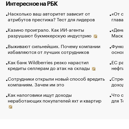
Интересное на РБК
Насколько ваш авторитет зависит от
«От спо
атрибутов престижа? Тест для лидеров
глава к
Казино проиграло. Как ИИ-агенты
«Деньги
разрушают букмекерскую индустрию
Маск в 
Выживают сильнейших. Почему компании
Функции
избавляются от лучших сотрудников
основ э
Как банк Wildberries резко нарастил
ЕС раз
кредиты селлерам до атак на склады
нефти —
Сотрудники открыли новый способ вредить
Стресс 
компаниям. Зачем им это
доходов
Как налоговики ищут доходы
Что обв
неработающих покупателей яхт и квартир
для Tel