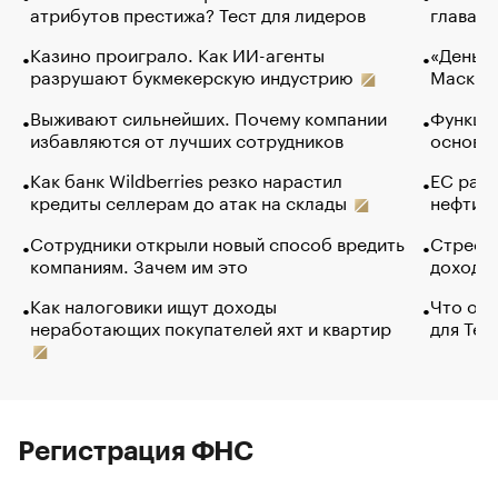
атрибутов престижа? Тест для лидеров
глава к
Казино проиграло. Как ИИ-агенты
«Деньги
разрушают букмекерскую индустрию
Маск в 
Выживают сильнейших. Почему компании
Функции
избавляются от лучших сотрудников
основ э
Как банк Wildberries резко нарастил
ЕС раз
кредиты селлерам до атак на склады
нефти —
Сотрудники открыли новый способ вредить
Стресс 
компаниям. Зачем им это
доходов
Как налоговики ищут доходы
Что обв
неработающих покупателей яхт и квартир
для Tel
Регистрация ФНС