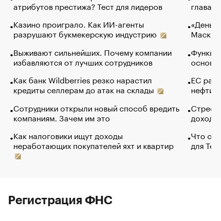
атрибутов престижа? Тест для лидеров
глава к
Казино проиграло. Как ИИ-агенты
«Деньги
разрушают букмекерскую индустрию
Маск в 
Выживают сильнейших. Почему компании
Функции
избавляются от лучших сотрудников
основ э
Как банк Wildberries резко нарастил
ЕС раз
кредиты селлерам до атак на склады
нефти —
Сотрудники открыли новый способ вредить
Стресс 
компаниям. Зачем им это
доходов
Как налоговики ищут доходы
Что обв
неработающих покупателей яхт и квартир
для Tel
Регистрация ФНС