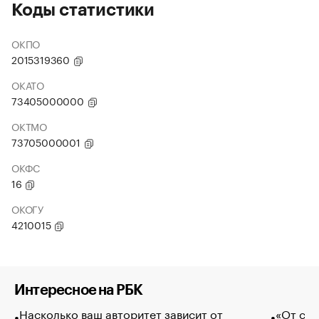
Коды статистики
ОКПО
2015319360
ОКАТО
73405000000
ОКТМО
73705000001
ОКФС
16
ОКОГУ
4210015
Интересное на РБК
Насколько ваш авторитет зависит от
«От спо