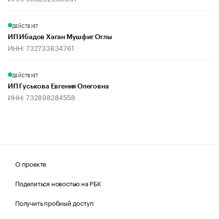
ДЕЙСТВУЕТ
ИП Ибадов Хаган Мушфиг Оглы
ИНН: 732733634761
ДЕЙСТВУЕТ
ИП Гуськова Евгения Олеговна
ИНН: 732898284558
О проекте
Поделиться новостью на РБК
Получить пробный доступ