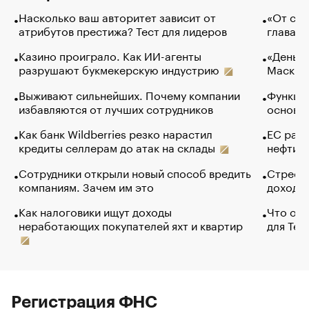
Насколько ваш авторитет зависит от
«От спо
атрибутов престижа? Тест для лидеров
глава к
Казино проиграло. Как ИИ-агенты
«Деньги
разрушают букмекерскую индустрию
Маск в 
Выживают сильнейших. Почему компании
Функции
избавляются от лучших сотрудников
основ э
Как банк Wildberries резко нарастил
ЕС раз
кредиты селлерам до атак на склады
нефти —
Сотрудники открыли новый способ вредить
Стресс 
компаниям. Зачем им это
доходов
Как налоговики ищут доходы
Что обв
неработающих покупателей яхт и квартир
для Tel
Регистрация ФНС