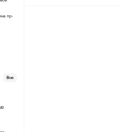
ина пр-
Все
ью
го