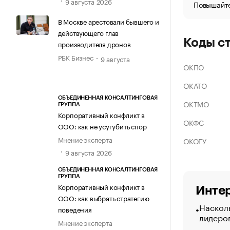
9 августа 2026
Повышайте
В Москве арестовали бывшего и
действующего глав
Коды с
производителя дронов
РБК Бизнес
9 августа
ОКПО
ОКАТО
ОБЪЕДИНЕННАЯ КОНСАЛТИНГОВАЯ
ОКТМО
ГРУППА
Корпоративный конфликт в
ОКФС
ООО: как не усугубить спор
Мнение эксперта
ОКОГУ
9 августа 2026
ОБЪЕДИНЕННАЯ КОНСАЛТИНГОВАЯ
ГРУППА
Корпоративный конфликт в
Интер
ООО: как выбрать стратегию
Насколь
поведения
лидеро
Мнение эксперта