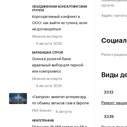
органа
ОБЪЕДИНЕННАЯ КОНСАЛТИНГОВАЯ
ГРУППА
Адрес налого
Корпоративный конфликт в
ООО: как выйти из тупика, если
не договориться
Мнение эксперта
Социал
9 августа 2026
Регистрацио
БАРАБАШКА-СТРОЙ
Осина в русской бане:
идеальный выбор для парной
или компромисс
Виды д
Мнение эксперта
9 августа 2026
33.12
«Газпром» заметил антирекорд
Ремонт машин
по объему запасов газа в Европе
РБК Бизнес
8 августа
33.19
НЕФТЕТРАФИК
Получили 26 468 заявок по 38 р
Ремонт проче