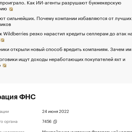
 проиграло. Как ИИ-агенты разрушают букмекерскую
рию
ют сильнейших. Почему компании избавляются от лучших
ников
к Wildberries резко нарастил кредиты селлерам до атак н
ики открыли новый способ вредить компаниям. Зачем им
оговики ищут доходы неработающих покупателей яхт и
р
рация ФНС
ации
24 июня 2022
го органа
7456
 налогового
Межрайонная инспекция Федеральной налог