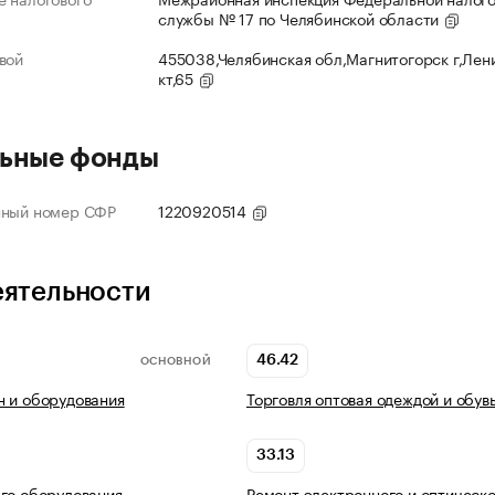
службы № 17 по Челябинской области
вой
455038,Челябинская обл,Магнитогорск г,Лен
кт,65
ьные фонды
нный номер СФР
1220920514
еятельности
46.42
ОСНОВНОЙ
 и оборудования
Торговля оптовая одеждой и обув
33.13
го оборудования
Ремонт электронного и оптическо