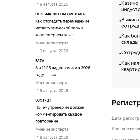
Казино
9 августа 2026
индуст
ООО «МАЛЛЕНОМ СИСТЕМС»
Выжива
Как отследить перемещение
сотруд
металлургической тары в
конвертерном цехе
Как бан
склады
Мнение эксперта
9 августа 2026
Сотрудн
Как нал
BAZA
8 и 12 ГБ видеопамяти в 2026
кварти
году — все
Мнение эксперта
9 августа 2026
ЭВОТРЕН
Регист
Почему тренер не должен
комментировать каждое
Дата регистр
повторение
Код налогово
Мнение эксперта
9 августа 2026
Наименование