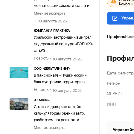
Компания
молчат о зависимости коллеги
Мнение эксперта
Управ
10 августа 2026
КОМПАНИЯ ПРАКТИКА
Уральский застройщик выиграл
Профиль
Виды
федеральный конкурс «ТОП ЖК»
от ЕРЗ
Новость
Профи
10 августа 2026
ООО «ДЕЛЬТАЛИЗИНГ»
Дата регистр
В пансионате «Пушкинский»
благоустроили территорию
Регион
Новость
10 августа 2026
ОГРНИП
«О-МАКС»
ИНН
Стоит ли доверять онлайн-
калькуляторам оценки авто:
разбираем погрешности
Мнение эксперта
Управляйт