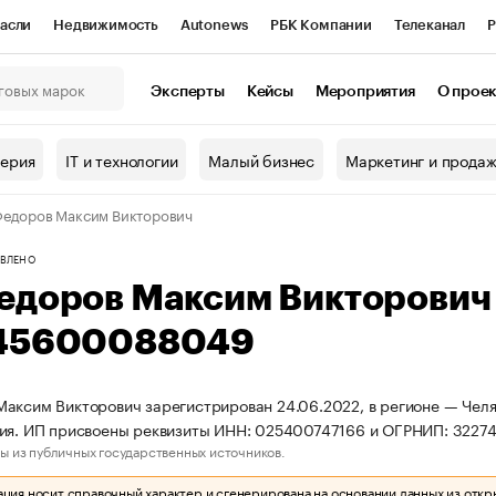
асли
Недвижимость
Autonews
РБК Компании
Телеканал
Р
К Курсы
РБК Life
Тренды
Визионеры
Национальные проекты
Эксперты
Кейсы
Мероприятия
О прое
онный клуб
Исследования
Кредитные рейтинги
Франшизы
Г
терия
IT и технологии
Малый бизнес
Маркетинг и прода
Проверка контрагентов
Политика
Экономика
Бизнес
едоров Максим Викторович
ы
ВЛЕНО
едоров Максим Викторович
45600088049
аксим Викторович зарегистрирован 24.06.2022, в регионе — Челя
ния. ИП присвоены реквизиты ИНН: 025400747166 и ОГРНИП: 322
ы из публичных государственных источников.
ия носит справочный характер и сгенерирована на основании данных из откр