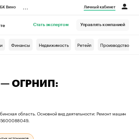
...
БК Вино
Личный кабинет
Стать экспертом
Управлять компанией
кте
азета
жи
Финансы
Недвижимость
Ретейл
Производство
 — ОГРНИП:
бинская область. Основной вид деятельности: Ремонт машин
745600088049.
ытых источников.