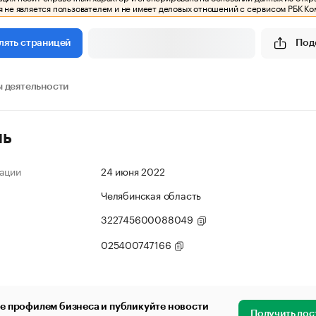
 не является пользователем и не имеет деловых отношений с сервисом РБК Ко
Под
лять страницей
 деятельности
ль
ации
24 июня 2022
Челябинская область
322745600088049
025400747166
е профилем бизнеса и публикуйте новости
Получить дос