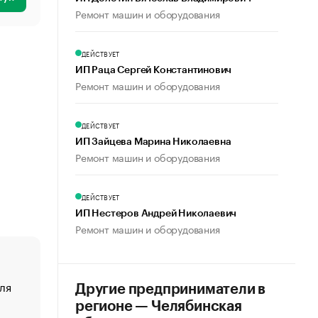
Ремонт машин и оборудования
ДЕЙСТВУЕТ
ИП Раца Сергей Константинович
Ремонт машин и оборудования
ДЕЙСТВУЕТ
ИП Зайцева Марина Николаевна
Ремонт машин и оборудования
ДЕЙСТВУЕТ
ИП Нестеров Андрей Николаевич
Ремонт машин и оборудования
ля
«От спорта тело стареет иначе». Как живет глава ко
Другие предприниматели в
создавшей GTA
регионе — Челябинская