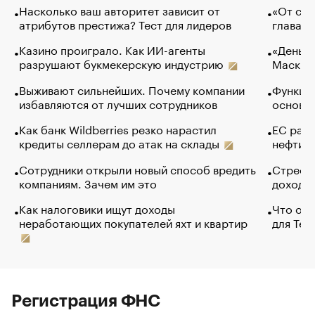
Насколько ваш авторитет зависит от
«От спо
атрибутов престижа? Тест для лидеров
глава к
Казино проиграло. Как ИИ-агенты
«Деньги
разрушают букмекерскую индустрию
Маск в 
Выживают сильнейших. Почему компании
Функции
избавляются от лучших сотрудников
основ э
Как банк Wildberries резко нарастил
ЕС раз
кредиты селлерам до атак на склады
нефти —
Сотрудники открыли новый способ вредить
Стресс 
компаниям. Зачем им это
доходов
Как налоговики ищут доходы
Что обв
неработающих покупателей яхт и квартир
для Tel
Регистрация ФНС