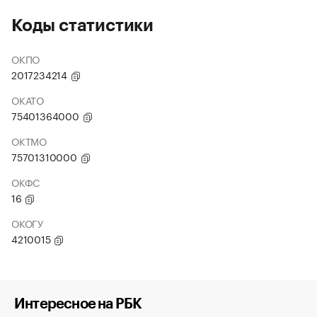
Коды статистики
ОКПО
2017234214
ОКАТО
75401364000
ОКТМО
75701310000
ОКФС
16
ОКОГУ
4210015
Интересное на РБК