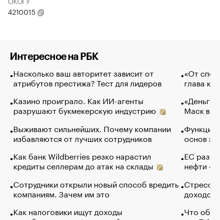
ОКОГУ
4210015
Интересное на РБК
Насколько ваш авторитет зависит от
«От спор
атрибутов престижа? Тест для лидеров
глава ко
Казино проиграло. Как ИИ-агенты
«Деньги б
разрушают букмекерскую индустрию
Маск в и
Выживают сильнейших. Почему компании
Функции 
избавляются от лучших сотрудников
основ эф
Как банк Wildberries резко нарастил
ЕС разре
кредиты селлерам до атак на склады
нефти — 
Сотрудники открыли новый способ вредить
Стресс о
компаниям. Зачем им это
доходов 
Как налоговики ищут доходы
Что обви