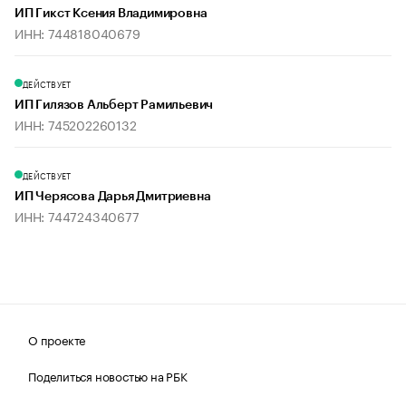
ИП Гикст Ксения Владимировна
ИНН: 744818040679
ДЕЙСТВУЕТ
ИП Гилязов Альберт Рамильевич
ИНН: 745202260132
ДЕЙСТВУЕТ
ИП Черясова Дарья Дмитриевна
ИНН: 744724340677
О проекте
Поделиться новостью на РБК