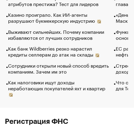
атрибутов престижа? Тест для лидеров
глава к
Казино проиграло. Как ИИ-агенты
«Деньги
разрушают букмекерскую индустрию
Маск в 
Выживают сильнейших. Почему компании
Функции
избавляются от лучших сотрудников
основ э
Как банк Wildberries резко нарастил
ЕС раз
кредиты селлерам до атак на склады
нефти —
Сотрудники открыли новый способ вредить
Стресс 
компаниям. Зачем им это
доходов
Как налоговики ищут доходы
Что обв
неработающих покупателей яхт и квартир
для Tel
Регистрация ФНС