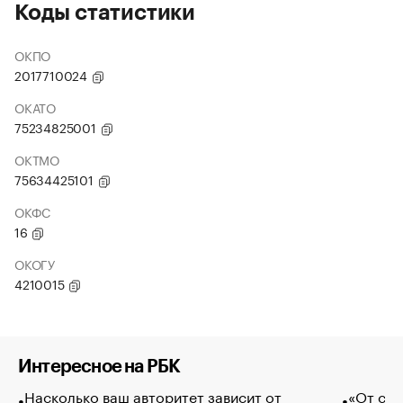
Коды статистики
ОКПО
2017710024
ОКАТО
75234825001
ОКТМО
75634425101
ОКФС
16
ОКОГУ
4210015
Интересное на РБК
Насколько ваш авторитет зависит от
«От спо