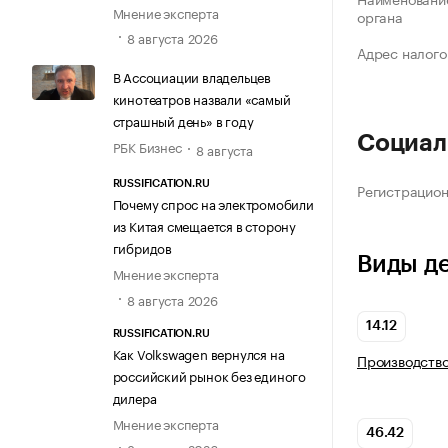
Мнение эксперта
органа
8 августа 2026
Адрес налого
В Ассоциации владельцев
кинотеатров назвали «самый
страшный день» в году
Социал
РБК Бизнес
8 августа
RUSSIFICATION.RU
Регистрацио
Почему спрос на электромобили
из Китая смещается в сторону
гибридов
Виды д
Мнение эксперта
8 августа 2026
14.12
RUSSIFICATION.RU
Как Volkswagen вернулся на
Производств
российский рынок без единого
дилера
Мнение эксперта
46.42