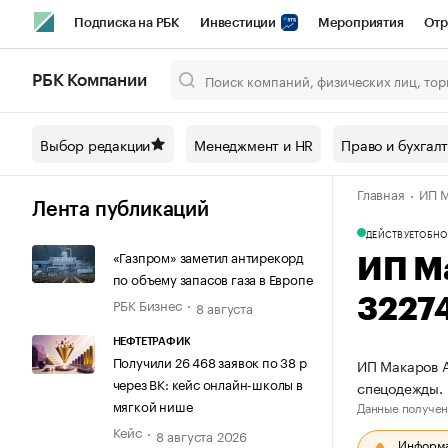
Подписка на РБК
Инвестиции
Мероприятия
Отр
Спорт
Школа управления РБК
РБК Образование
РБ
РБК Компании
Город
Стиль
Крипто
РБК Бизнес-среда
Дискусси
Выбор редакции
Менеджмент и HR
Право и бухгал
Спецпроекты СПб
Конференции СПб
Спецпроекты
Главная
ИП М
Технологии и медиа
Финансы
Рынок наличной валют
Лента публикаций
ДЕЙСТВУЕТ
ОБНО
«Газпром» заметил антирекорд
ИП М
по объему запасов газа в Европе
РБК Бизнес
3227
8 августа
НЕФТЕТРАФИК
Получили 26 468 заявок по 38 р
ИП Макаров А
через ВК: кейс онлайн-школы в
спецодежды.
мягкой нише
Данные получен
Кейс
8 августа 2026
Информац