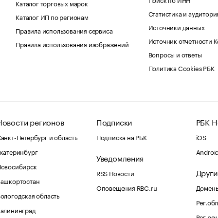
Каталог торговых марок
Статистика и аудитори
Каталог ИП по регионам
Источники данных
Правила использования сервиса
Источник отчетности 
Правила использования изображений
Вопросы и ответы
Политика Cookies РБК
Новости регионов
Подписки
РБК Н
анкт-Петербург и область
Подписка на РБК
iOS
катеринбург
Androi
Уведомления
Новосибирск
Други
RSS Новости
Башкортостан
Оповещения RBC.ru
Домены
ологодская область
Рег.об
Калининград
Рег.ре