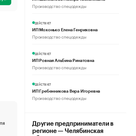
Производство спецодежды
ДЕЙСТВУЕТ
ИП Мохонько Елена Генриховна
Производство спецодежды
ДЕЙСТВУЕТ
ИП Ровная Альбина Ринатовна
Производство спецодежды
ДЕЙСТВУЕТ
ИП Гребенникова Вера Игоревна
Производство спецодежды
ля
«От спорта тело стареет иначе». Как живет глава ко
Другие предприниматели в
создавшей GTA
регионе — Челябинская