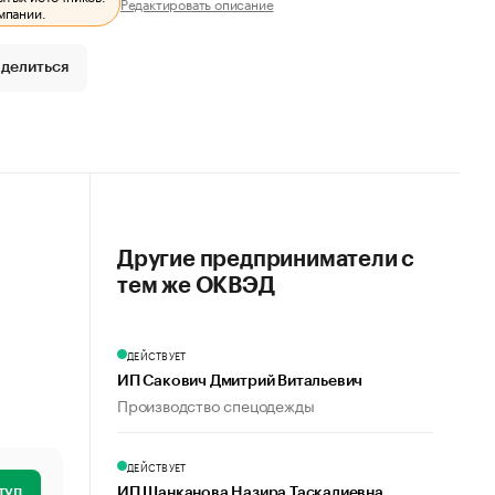
Редактировать описание
мпании.
делиться
Другие предприниматели с
тем же ОКВЭД
ДЕЙСТВУЕТ
ИП Сакович Дмитрий Витальевич
Производство спецодежды
ДЕЙСТВУЕТ
туп
ИП Шанканова Назира Таскалиевна