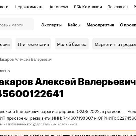
асли
Недвижимость
Autonews
РБК Компании
Телеканал
Р
К Курсы
РБК Life
Тренды
Визионеры
Национальные проекты
Эксперты
Кейсы
Мероприятия
О прое
онный клуб
Исследования
Кредитные рейтинги
Франшизы
Г
терия
IT и технологии
Малый бизнес
Маркетинг и прода
Проверка контрагентов
Политика
Экономика
Бизнес
акаров Алексей Валерьевич
ы
ВЛЕНО
акаров Алексей Валерьеви
45600122641
лексей Валерьевич зарегистрирован 02.09.2022, в регионе — Челя
 ИП присвоены реквизиты ИНН: 744607198307 и ОГРНИП: 3227456
ы из публичных государственных источников.
ия носит справочный характер и сгенерирована на основании данных из откр