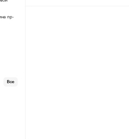
ина пр-
Все