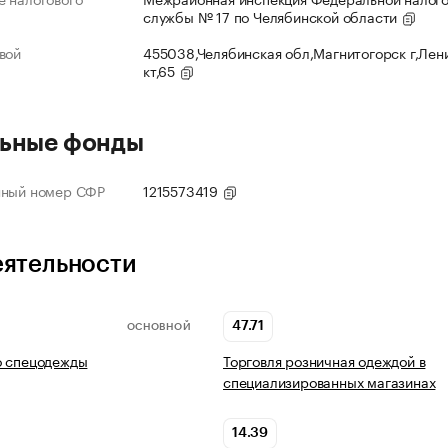
службы № 17 по Челябинской области
вой
455038,Челябинская обл,Магнитогорск г,Лен
кт,65
ьные фонды
нный номер СФР
1215573419
еятельности
47.71
ОСНОВНОЙ
о спецодежды
Торговля розничная одеждой в
специализированных магазинах
14.39