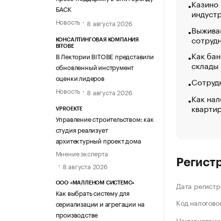
Казино
БАСК
индуст
Новость
8 августа 2026
Выжива
сотруд
КОНСАЛТИНГОВАЯ КОМПАНИЯ
BITOBE
Как бан
В Лектории BITOBE представили
склады
обновленный инструмент
оценки лидеров
Сотрудн
Новость
8 августа 2026
Как нал
кварти
VPROEKTE
Управление строительством: как
студия реализует
архитектурный проект дома
Мнение эксперта
Регист
8 августа 2026
ООО «МАЛЛЕНОМ СИСТЕМС»
Дата регистр
Как выбрать систему для
Код налогово
сериализации и агрегации на
производстве
Наименование