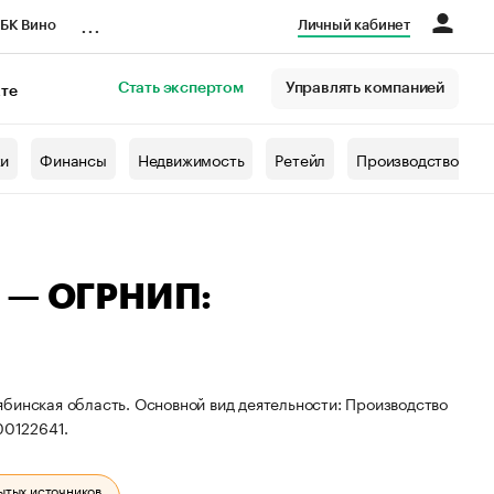
...
БК Вино
Личный кабинет
Стать экспертом
Управлять компанией
кте
азета
жи
Финансы
Недвижимость
Ретейл
Производство
ч — ОГРНИП:
бинская область. Основной вид деятельности: Производство
00122641.
ытых источников.