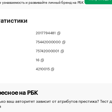
 узнаваемость и развивайте личный бренд на РБК
татистики
2017794481
75442000000
75742000001
16
4210015
есное на РБК
ко ваш авторитет зависит от атрибутов престижа? Тест д
в