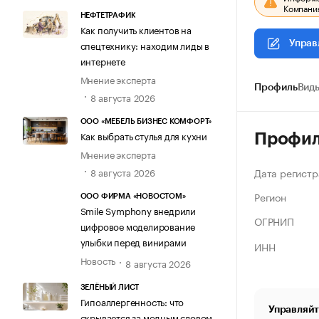
Компания
НЕФТЕТРАФИК
Как получить клиентов на
спецтехнику: находим лиды в
Управ
интернете
Мнение эксперта
Профиль
Виды
8 августа 2026
ООО «МЕБЕЛЬ БИЗНЕС КОМФОРТ»
Как выбрать стулья для кухни
Профи
Мнение эксперта
Дата регистр
8 августа 2026
Регион
ООО ФИРМА «НОВОСТОМ»
Smile Symphony внедрили
ОГРНИП
цифровое моделирование
улыбки перед винирами
ИНН
Новость
8 августа 2026
ЗЕЛЁНЫЙ ЛИСТ
Гипоаллергенность: что
Управляйт
скрывается за модным словом