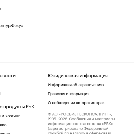
я
Контур.Фокус
овости
Юридическая информация
Информация об ограничениях
d
Правовая информация
О соблюдении авторских прав
е продукты РБК
© АО «РОСБИЗНЕСКОНСАЛТИНГ»,
 и хостинг
1995–2026.
Сообщения и материалы
информационного агентства «РБК»
лако
(зарегистрировано Федеральной
службой по надзору в сфере связи,
шения