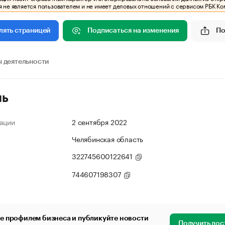
 не является пользователем и не имеет деловых отношений с сервисом РБК Ко
Подписаться на изменения
По
лять страницей
 деятельности
ль
ации
2 сентября 2022
Челябинская область
322745600122641
744607198307
е профилем бизнеса и публикуйте новости
Получить дос