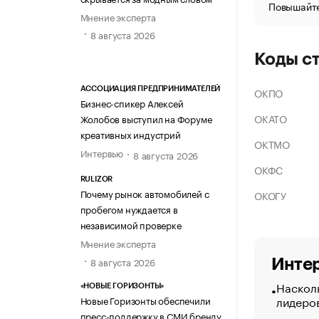
Повышайте
Мнение эксперта
8 августа 2026
Коды с
ОКПО
АССОЦИАЦИЯ ПРЕДПРИНИМАТЕЛЕЙ
Бизнес-спикер Алексей
ОКАТО
Жолобов выступил на Форуме
креативных индустрий
ОКТМО
Интервью
8 августа 2026
ОКФС
RULIZOR
Почему рынок автомобилей с
ОКОГУ
пробегом нуждается в
независимой проверке
Мнение эксперта
8 августа 2026
Интер
Насколь
«НОВЫЕ ГОРИЗОНТЫ»
лидеро
Новые Горизонты обеспечили
пресс-поддержку в СМИ бренду