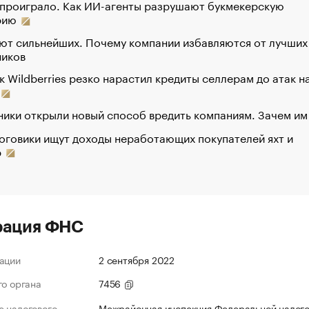
 проиграло. Как ИИ-агенты разрушают букмекерскую
рию
ют сильнейших. Почему компании избавляются от лучших
ников
к Wildberries резко нарастил кредиты селлерам до атак н
ики открыли новый способ вредить компаниям. Зачем им
оговики ищут доходы неработающих покупателей яхт и
р
рация ФНС
ации
2 сентября 2022
го органа
7456
 налогового
Межрайонная инспекция Федеральной налог