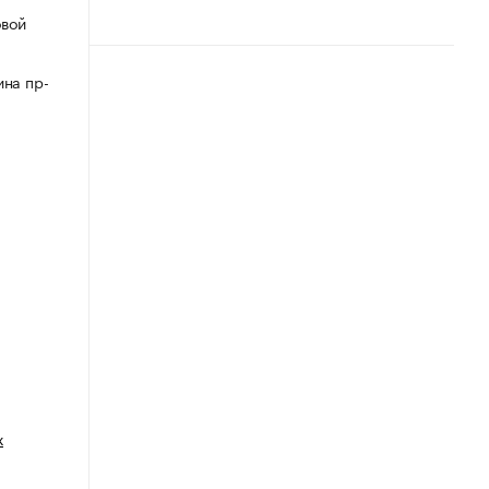
овой
ина пр-
х