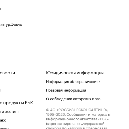
я
Контур.Фокус
овости
Юридическая информация
Информация об ограничениях
d
Правовая информация
О соблюдении авторских прав
е продукты РБК
© АО «РОСБИЗНЕСКОНСАЛТИНГ»,
 и хостинг
1995–2026.
Сообщения и материалы
информационного агентства «РБК»
лако
(зарегистрировано Федеральной
службой по надзору в сфере связи,
шения