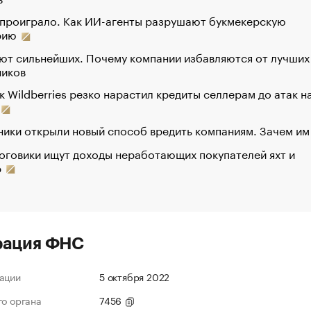
 проиграло. Как ИИ-агенты разрушают букмекерскую
рию
ют сильнейших. Почему компании избавляются от лучших
ников
к Wildberries резко нарастил кредиты селлерам до атак н
ики открыли новый способ вредить компаниям. Зачем им
оговики ищут доходы неработающих покупателей яхт и
р
рация ФНС
ации
5 октября 2022
го органа
7456