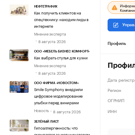
Информац
НЕФТЕТРАФИК
Компания
Как получить клиентов на
спецтехнику: находим лиды в
интернете
Управ
Мнение эксперта
8 августа 2026
Профиль
ООО «МЕБЕЛЬ БИЗНЕС КОМФОРТ»
Как выбрать стулья для кухни
Профи
Мнение эксперта
8 августа 2026
Дата регистр
ООО ФИРМА «НОВОСТОМ»
Smile Symphony внедрили
Регион
цифровое моделирование
ОГРНИП
улыбки перед винирами
Новость
ИНН
8 августа 2026
ЗЕЛЁНЫЙ ЛИСТ
Гипоаллергенность: что
скрывается за модным словом