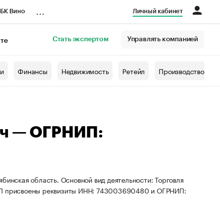
...
БК Вино
Личный кабинет
Стать экспертом
Управлять компанией
кте
азета
жи
Финансы
Недвижимость
Ретейл
Производство
ич — ОГРНИП:
бинская область. Основной вид деятельности: Торговля
 ИП присвоены реквизиты ИНН: 743003690480 и ОГРНИП: