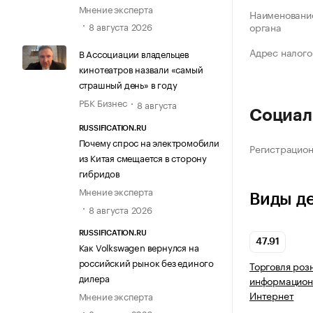
Мнение эксперта
Наименование
8 августа 2026
органа
Адрес налого
В Ассоциации владельцев
кинотеатров назвали «самый
страшный день» в году
РБК Бизнес
8 августа
Социал
RUSSIFICATION.RU
Почему спрос на электромобили
Регистрацио
из Китая смещается в сторону
гибридов
Мнение эксперта
Виды д
8 августа 2026
RUSSIFICATION.RU
47.91
Как Volkswagen вернулся на
российский рынок без единого
Торговля роз
дилера
информацион
Интернет
Мнение эксперта