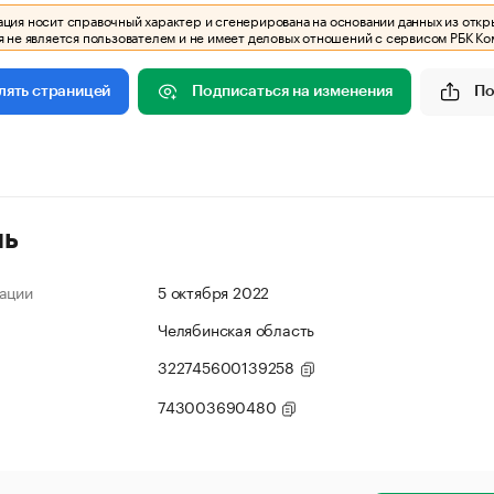
ия носит справочный характер и сгенерирована на основании данных из откр
 не является пользователем и не имеет деловых отношений с сервисом РБК Ко
Подписаться на изменения
По
лять страницей
ль
ации
5 октября 2022
Челябинская область
322745600139258
743003690480