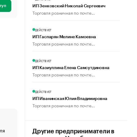
туп
ИП Зенковский Николай Сергеевич
Торговля розничная по почте...
ДЕЙСТВУЕТ
ИП Гаспарян Мелине Камоевна
Торговля розничная по почте...
ДЕЙСТВУЕТ
ИП Казиуллина Елена Самсутдиновна
Торговля розничная по почте...
ДЕЙСТВУЕТ
ИП Иванинская Юлия Владимировна
Торговля розничная по почте...
ля
«От спорта тело стареет иначе». Как живет глава ко
Другие предприниматели в
создавшей GTA