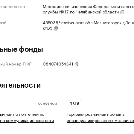
 налогового
Межрайонная инспекция Федеральной налог
службы № 17 по Челябинской области
вой
455038,Челябинская обл,Магнитогорск г,Лен
кт,65
ьные фонды
нный номер ПФР
084074054341
еятельности
47.19
ОСНОВНОЙ
ничная по почте или по
Торговля розничная прочая в
но-коммуникационной сети
неспециализированных магазина