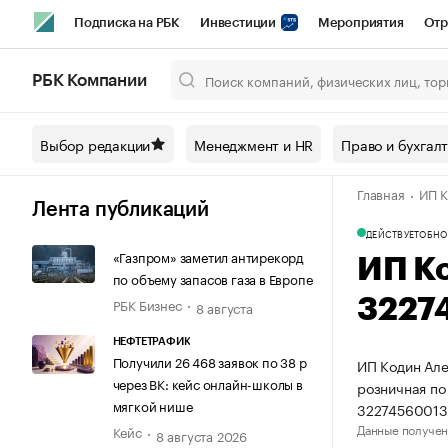
Подписка на РБК
Инвестиции
Мероприятия
Отр
Спорт
Школа управления РБК
РБК Образование
РБ
РБК Компании
Город
Стиль
Крипто
РБК Бизнес-среда
Дискусси
Выбор редакции
Менеджмент и HR
Право и бухгал
Спецпроекты СПб
Конференции СПб
Спецпроекты
Главная
ИП К
Технологии и медиа
Финансы
Рынок наличной валют
Лента публикаций
ДЕЙСТВУЕТ
ОБНО
«Газпром» заметил антирекорд
ИП К
по объему запасов газа в Европе
РБК Бизнес
3227
8 августа
НЕФТЕТРАФИК
Получили 26 468 заявок по 38 р
ИП Кодин Але
через ВК: кейс онлайн-школы в
розничная по
мягкой нише
32274560013
Данные получен
Кейс
8 августа 2026