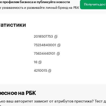
е профилем бизнеса и публикуйте новости
Получить дос
 узнаваемость и развивайте личный бренд на РБК
татистики
2018507753
75234840001
75634440101
16
4210015
есное на РБК
ко ваш авторитет зависит от атрибутов престижа? Тест д
в