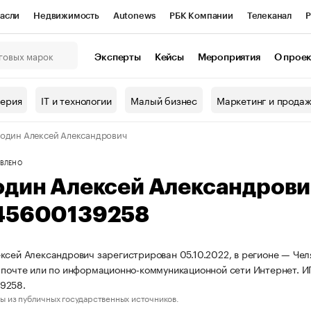
асли
Недвижимость
Autonews
РБК Компании
Телеканал
Р
К Курсы
РБК Life
Тренды
Визионеры
Национальные проекты
Эксперты
Кейсы
Мероприятия
О прое
онный клуб
Исследования
Кредитные рейтинги
Франшизы
Г
терия
IT и технологии
Малый бизнес
Маркетинг и прода
Проверка контрагентов
Политика
Экономика
Бизнес
один Алексей Александрович
ы
ВЛЕНО
один Алексей Александров
45600139258
ксей Александрович зарегистрирован 05.10.2022, в регионе — Челя
 почте или по информационно-коммуникационной сети Интернет.
9258.
ы из публичных государственных источников.