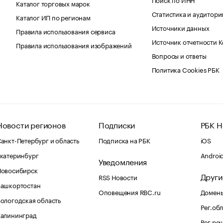
Каталог торговых марок
Статистика и аудитори
Каталог ИП по регионам
Источники данных
Правила использования сервиса
Источник отчетности 
Правила использования изображений
Вопросы и ответы
Политика Cookies РБК
Новости регионов
Подписки
РБК Н
анкт-Петербург и область
Подписка на РБК
iOS
катеринбург
Androi
Уведомления
Новосибирск
Други
RSS Новости
Башкортостан
Оповещения RBC.ru
Домены
ологодская область
Рег.об
Калининград
Рег.ре