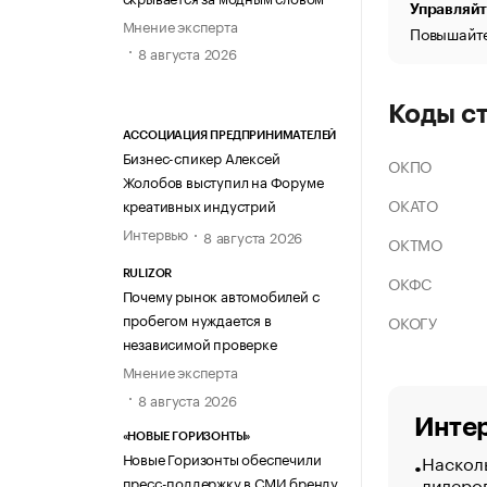
Управляйт
Мнение эксперта
Повышайте
8 августа 2026
Коды с
АССОЦИАЦИЯ ПРЕДПРИНИМАТЕЛЕЙ
Бизнес-спикер Алексей
ОКПО
Жолобов выступил на Форуме
ОКАТО
креативных индустрий
Интервью
8 августа 2026
ОКТМО
RULIZOR
ОКФС
Почему рынок автомобилей с
пробегом нуждается в
ОКОГУ
независимой проверке
Мнение эксперта
8 августа 2026
Интер
«НОВЫЕ ГОРИЗОНТЫ»
Новые Горизонты обеспечили
Насколь
лидеро
пресс-поддержку в СМИ бренду