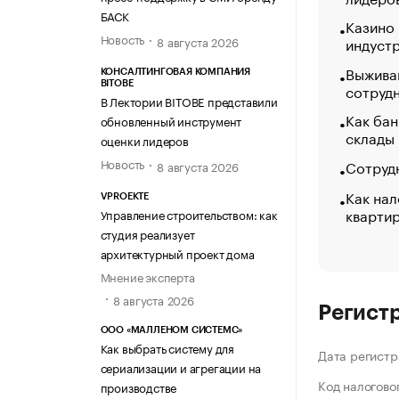
БАСК
Казино
Новость
индуст
8 августа 2026
Выжива
КОНСАЛТИНГОВАЯ КОМПАНИЯ
BITOBE
сотруд
В Лектории BITOBE представили
Как бан
обновленный инструмент
склады
оценки лидеров
Новость
Сотрудн
8 августа 2026
Как нал
VPROEKTE
кварти
Управление строительством: как
студия реализует
архитектурный проект дома
Мнение эксперта
8 августа 2026
Регист
ООО «МАЛЛЕНОМ СИСТЕМС»
Как выбрать систему для
Дата регистр
сериализации и агрегации на
Код налогово
производстве