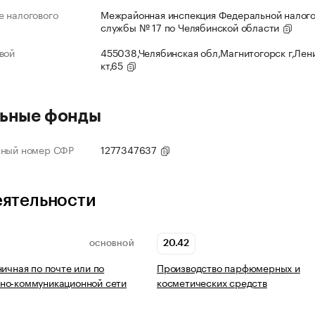
 налогового
Межрайонная инспекция Федеральной налог
службы № 17 по Челябинской области
вой
455038,Челябинская обл,Магнитогорск г,Лен
кт,65
ьные фонды
нный номер СФР
1277347637
еятельности
20.42
ОСНОВНОЙ
ничная по почте или по
Производство парфюмерных и
но-коммуникационной сети
косметических средств