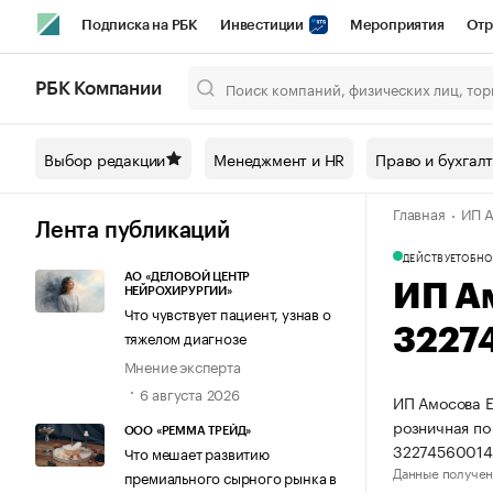
Подписка на РБК
Инвестиции
Мероприятия
Отр
Спорт
Школа управления РБК
РБК Образование
РБ
РБК Компании
Город
Стиль
Крипто
РБК Бизнес-среда
Дискусси
Выбор редакции
Менеджмент и HR
Право и бухгал
Спецпроекты СПб
Конференции СПб
Спецпроекты
Главная
ИП А
Технологии и медиа
Финансы
Рынок наличной валют
Лента публикаций
ДЕЙСТВУЕТ
ОБНО
АО «ДЕЛОВОЙ ЦЕНТР
ИП А
НЕЙРОХИРУРГИИ»
Что чувствует пациент, узнав о
3227
тяжелом диагнозе
Мнение эксперта
6 августа 2026
ИП Амосова Е
розничная по
ООО «РЕММА ТРЕЙД»
32274560014
Что мешает развитию
Данные получен
премиального сырного рынка в