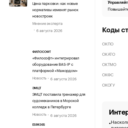
Цена парковки: как новые
Управляйт
Повышайте
нормативы изменят рынок
новостроек
Мнение эксперта
Коды с
6 августа 2026
ОКПО
ФИЛОСОФТ
ОКАТО
«Философт» интегрировал
ОКТМО
оборудование BAS-IP с
платформой «Мажордом»
ОКФС
Новость
6 августа 2026
ОКОГУ
ЭМЦТ
ЭМЦТ поставила тренажер для
судомехаников в Морской
колледж в Петербурге
Интер
Новость
6 августа 2026
Насколь
ESIM365
лидеро