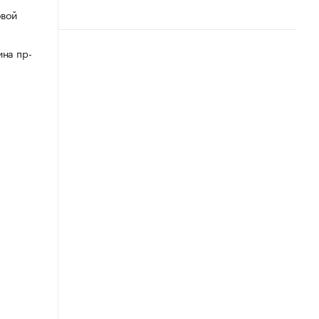
овой
ина пр-