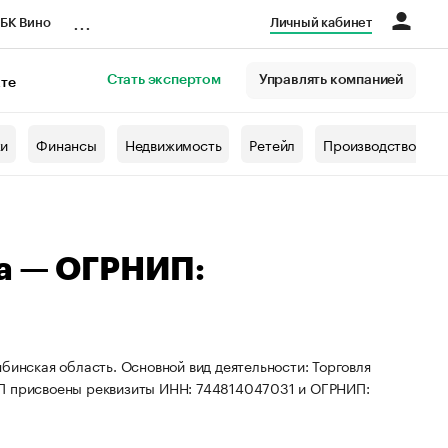
...
БК Вино
Личный кабинет
Стать экспертом
Управлять компанией
кте
азета
жи
Финансы
Недвижимость
Ретейл
Производство
на — ОГРНИП:
бинская область. Основной вид деятельности: Торговля
ИП присвоены реквизиты ИНН: 744814047031 и ОГРНИП: