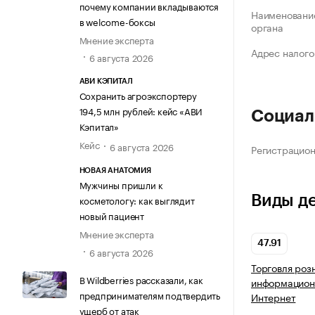
почему компании вкладываются
Наименование
в welcome-боксы
органа
Мнение эксперта
Адрес налого
6 августа 2026
АВИ КЭПИТАЛ
Сохранить агроэкспортеру
194,5 млн рублей: кейс «АВИ
Социал
Кэпитал»
Кейс
6 августа 2026
Регистрацио
НОВАЯ АНАТОМИЯ
Мужчины пришли к
Виды д
косметологу: как выглядит
новый пациент
Мнение эксперта
47.91
6 августа 2026
Торговля роз
В Wildberries рассказали, как
информацион
предпринимателям подтвердить
Интернет
ущерб от атак