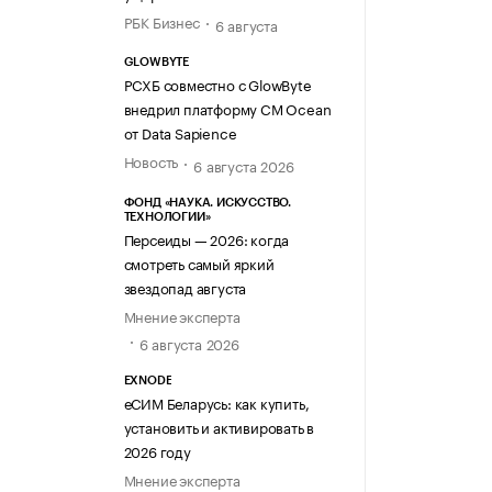
РБК Бизнес
6 августа
GLOWBYTE
РСХБ совместно с GlowByte
внедрил платформу CM Ocean
от Data Sapience
Новость
6 августа 2026
ФОНД «НАУКА. ИСКУССТВО.
ТЕХНОЛОГИИ»
Персеиды — 2026: когда
смотреть самый яркий
звездопад августа
Мнение эксперта
6 августа 2026
EXNODE
еСИМ Беларусь: как купить,
установить и активировать в
2026 году
Мнение эксперта