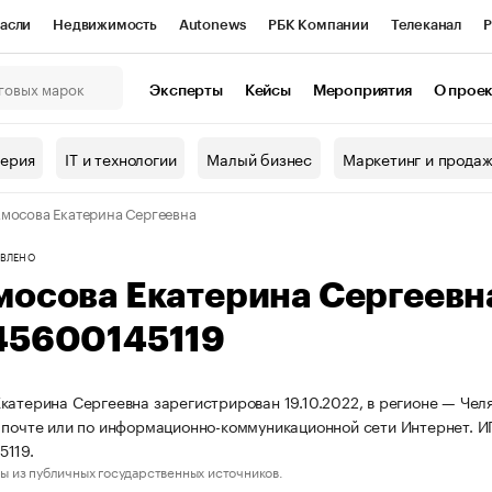
асли
Недвижимость
Autonews
РБК Компании
Телеканал
Р
К Курсы
РБК Life
Тренды
Визионеры
Национальные проекты
Эксперты
Кейсы
Мероприятия
О прое
онный клуб
Исследования
Кредитные рейтинги
Франшизы
Г
терия
IT и технологии
Малый бизнес
Маркетинг и прода
Проверка контрагентов
Политика
Экономика
Бизнес
мосова Екатерина Сергеевна
ы
ВЛЕНО
мосова Екатерина Сергеев
45600145119
катерина Сергеевна зарегистрирован 19.10.2022, в регионе — Челя
 почте или по информационно-коммуникационной сети Интернет. 
5119.
ы из публичных государственных источников.