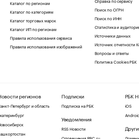
Справка по сервису
Каталог по регионам
Поиск по ОГРН
Каталог по категориям
Поиск по ИНН
Каталог торговых марок
Статистика и аудитори
Каталог ИП по регионам
Источники данных
Правила использования сервиса
Источник отчетности 
Правила использования изображений
Вопросы и ответы
Политика Cookies РБК
Новости регионов
Подписки
РБК Н
анкт-Петербург и область
Подписка на РБК
iOS
катеринбург
Androi
Уведомления
Новосибирск
Други
RSS Новости
Башкортостан
Оповещения RBC.ru
Домены