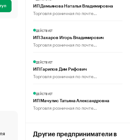
туп
ИП Демьянова Наталья Владимировна
Торговля розничная по почте...
ДЕЙСТВУЕТ
ИП Захаров Игорь Владимирович
Торговля розничная по почте...
ДЕЙСТВУЕТ
ИП Гарипов Дим Рифович
Торговля розничная по почте...
ДЕЙСТВУЕТ
ИП Мачулис Татьяна Александровна
Торговля розничная по почте...
ля
«От спорта тело стареет иначе». Как живет глава ко
Другие предприниматели в
создавшей GTA