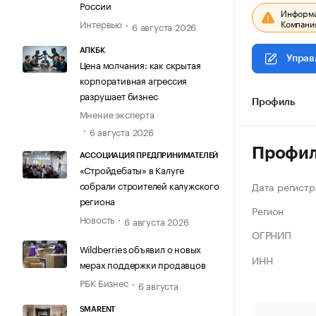
России
Информац
Компания
Интервью
6 августа 2026
АПКБК
Управ
Цена молчания: как скрытая
корпоративная агрессия
разрушает бизнес
Профиль
Мнение эксперта
6 августа 2026
Профи
АССОЦИАЦИЯ ПРЕДПРИНИМАТЕЛЕЙ
«Стройдебаты» в Калуге
собрали строителей калужского
Дата регистр
региона
Регион
Новость
6 августа 2026
ОГРНИП
Wildberries объявил о новых
ИНН
мерах поддержки продавцов
РБК Бизнес
6 августа
SMARENT