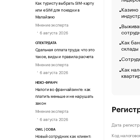
Как туристу выбрать SIM-карту
Казино
или eSIM для поездки в
индуст
Малайзию
Мнение эксперта
Выжива
сотруд
6 августа 2026
Как бан
СПЕКТРДАТА
склады
Сдельная оплата труда: что это
такое, виды и правила расчета
Сотрудн
Мнение эксперта
Как нал
6 августа 2026
кварти
НЕКО-ФРАНЧ
Налоги во франчайзинге: как
платить меньше и не нарушать
закон
Регист
Мнение эксперта
6 августа 2026
Дата регистр
OWL | СОВА
Код налогово
Новый сотрудник как клиент: