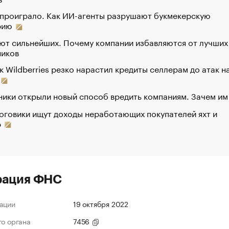
 проиграло. Как ИИ-агенты разрушают букмекерскую
рию
ют сильнейших. Почему компании избавляются от лучших
ников
к Wildberries резко нарастил кредиты селлерам до атак н
ики открыли новый способ вредить компаниям. Зачем им
оговики ищут доходы неработающих покупателей яхт и
р
рация ФНС
ации
19 октября 2022
го органа
7456