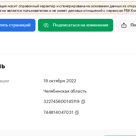
ия носит справочный характер и сгенерирована на основании данных из откр
 не является пользователем и не имеет деловых отношений с сервисом РБК Ко
Подписаться на изменения
По
лять страницей
ль
ации
19 октября 2022
Челябинская область
322745600145119
744814047031