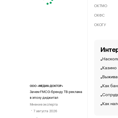
ОКТМО
ОКФС
ОКОГУ
Интер
Насколь
Казино
Выжива
Как бан
ООО «МЕДИА-ДОКТОР»
Зачем FMCG-бренду ТВ-реклама
Сотрудн
в эпоху диджитал
Как нал
Мнение эксперта
7 августа 2026