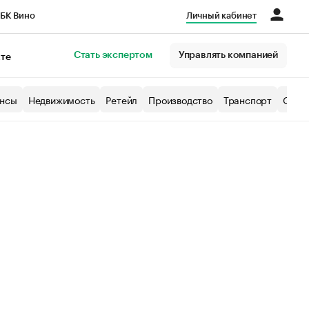
БК Вино
Личный кабинет
Город
Стать экспертом
Управлять компанией
кте
нсы
Недвижимость
Ретейл
Производство
Транспорт
Образ