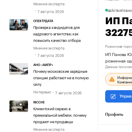
Мнение эксперта
7 августа 2026
ДЕЙСТВУЕТ
ОБНО
ИП П
СПЕКТРДАТА
Проверка кандидатов для
3227
кадрового агентства: как
повысить качество отбора
Розничная торг
Мнение эксперта
ИП Панова Юл
7 августа 2026
розничная од
Данные получен
АНО «АИПР»
Почему московские зарядные
Информац
станции работают не в полную
Компания
силу
Интервью
7 августа 2026
Управ
RICCHE
Клиентский сервис в
премиальной мебели: почему
Профиль
продают не продавцы
Мнение эксперта