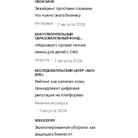
СВОЙ БАНК
Эквайринг простыми словами:
что нужно знать бизнесу
Интервью
7 августа 2026
БЛАГОТВОРИТЕЛЬНЫЙ
ОБРАЗОВАТЕЛЬНЫЙ ФОНД
«МАРХАМАТ»
«Мархамат» провел летние
смены для детей с ОВЗ
Новость
7 августа 2026
ИССЛЕДОВАТЕЛЬСКИЙ ЦЕНТР «АБП»
(ABL)
Рейтинг как капитал: кому
принадлежит цифровая
репутация на платформах
Мнение эксперта
7 августа 2026
SERVICEPIPE
Эшелонированная оборона: как
защищать бизнес от