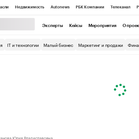
асли
Недвижимость
Autonews
РБК Компании
Телеканал
Р
К Курсы
РБК Life
Тренды
Визионеры
Национальные проекты
Эксперты
Кейсы
Мероприятия
О прое
уб
Исследования
Кредитные рейтинги
Франшизы
Газета
ия
IT и технологии
Малый бизнес
Маркетинг и продажи
Фина
Проверка контрагентов
Политика
Экономика
Бизнес
ы
анова Юлия Владиславовна