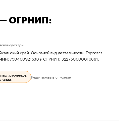
 — ОГРНИП:
рговля одеждой
кальский край. Основной вид деятельности: Торговля
ы ИНН: 750400921536 и ОГРНИП: 322750000010861.
ытых источников.
Редактировать описание
мпании.