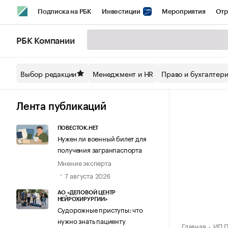
Подписка на РБК
Инвестиции
Мероприятия
Отр
Спорт
Школа управления РБК
РБК Образование
РБ
РБК Компании
Стиль
Крипто
РБК Бизнес-среда
Дискуссионный кл
Выбор редакции
Менеджмент и HR
Право и бухгалтер
Спецпроекты СПб
Конференции СПб
Спецпроекты
Технологии и медиа
Финансы
Рынок наличной валют
Лента публикаций
ПОВЕСТОК.НЕТ
Нужен ли военный билет для
получения загранпаспорта
Мнение эксперта
7 августа 2026
АО «ДЕЛОВОЙ ЦЕНТР
НЕЙРОХИРУРГИИ»
Судорожные приступы: что
нужно знать пациенту
Главная
ИП П