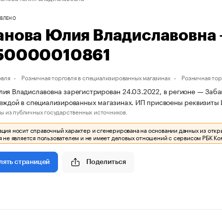
ВЛЕНО
анова Юлия Владиславовна
50000010861
овля
Розничная торговля в специализированных магазинах
Розничная то
ия Владиславовна зарегистрирован 24.03.2022, в регионе — Забай
еждой в специализированных магазинах. ИП присвоены реквизит
ы из публичных государственных источников.
ия носит справочный характер и сгенерирована на основании данных из откр
 не является пользователем и не имеет деловых отношений с сервисом РБК Ко
Поделиться
лять страницей