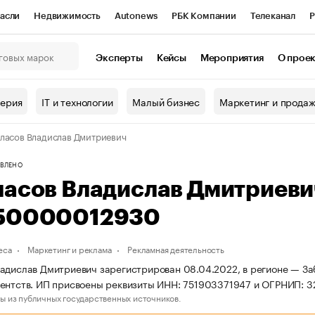
асли
Недвижимость
Autonews
РБК Компании
Телеканал
Р
К Курсы
РБК Life
Тренды
Визионеры
Национальные проекты
Эксперты
Кейсы
Мероприятия
О прое
онный клуб
Исследования
Кредитные рейтинги
Франшизы
Г
терия
IT и технологии
Малый бизнес
Маркетинг и прода
Проверка контрагентов
Политика
Экономика
Бизнес
ласов Владислав Дмитриевич
ы
ВЛЕНО
ласов Владислав Дмитриев
50000012930
еса
Маркетинг и реклама
Рекламная деятельность
адислав Дмитриевич зарегистрирован 08.04.2022, в регионе — Заб
ентств. ИП присвоены реквизиты ИНН: 751903371947 и ОГРНИП: 
ы из публичных государственных источников.