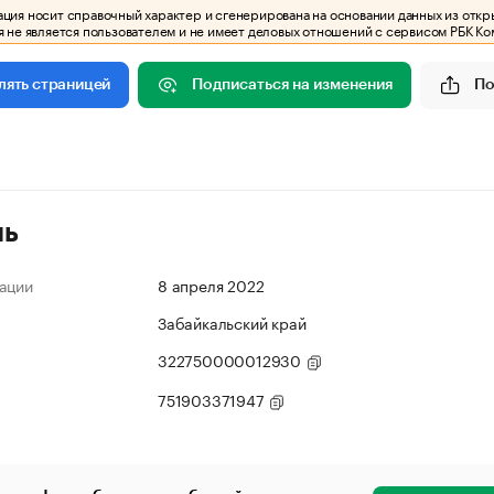
ия носит справочный характер и сгенерирована на основании данных из откр
 не является пользователем и не имеет деловых отношений с сервисом РБК Ко
Подписаться на изменения
По
лять страницей
ль
ации
8 апреля 2022
Забайкальский край
322750000012930
751903371947