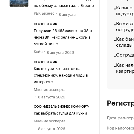
по объему запасов газа в Европе
Казино
индуст
РБК Бизнес
8 августа
Выжива
НЕФТЕТРАФИК
сотруд
Получили 26 468 заявок по 38 р
через ВК: кейс онлайн-школы в
Как бан
мягкой нише
склады
Кейс
8 августа 2026
Сотрудн
Как нал
НЕФТЕТРАФИК
Как получить клиентов на
кварти
спецтехнику: находим лиды в
интернете
Мнение эксперта
8 августа 2026
Регист
ООО «МЕБЕЛЬ БИЗНЕС КОМФОРТ»
Как выбрать стулья для кухни
Дата регистр
Мнение эксперта
Код налогово
8 августа 2026