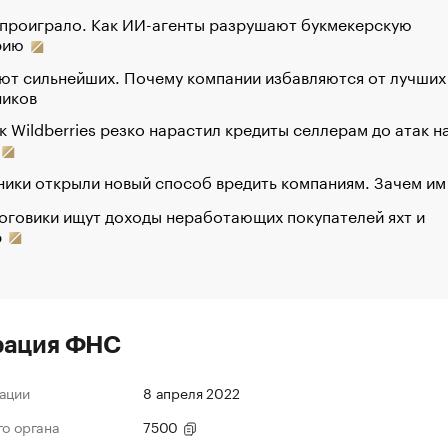
 проиграло. Как ИИ-агенты разрушают букмекерскую
рию
ют сильнейших. Почему компании избавляются от лучших
ников
к Wildberries резко нарастил кредиты селлерам до атак н
ики открыли новый способ вредить компаниям. Зачем им
оговики ищут доходы неработающих покупателей яхт и
р
рация ФНС
ации
8 апреля 2022
го органа
7500