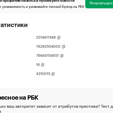
е профилем бизнеса и публикуйте новости
Получить дос
 узнаваемость и развивайте личный бренд на РБК
татистики
2014611548
76240554000
76640154051
16
4210015
есное на РБК
ко ваш авторитет зависит от атрибутов престижа? Тест д
в