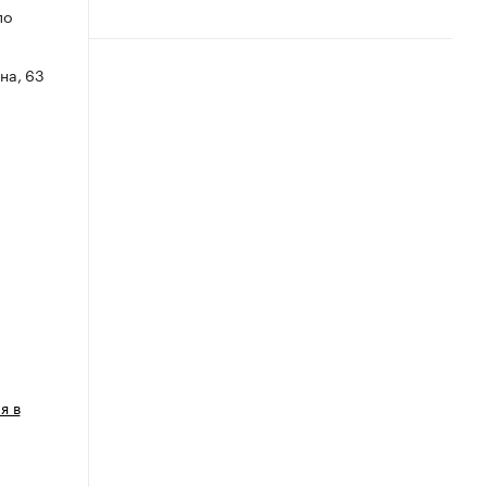
по
на, 63
я в