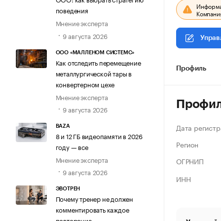
Информац
поведения
Компания
Мнение эксперта
9 августа 2026
Управ
ООО «МАЛЛЕНОМ СИСТЕМС»
Как отследить перемещение
Профиль
металлургической тары в
конвертерном цехе
Мнение эксперта
Профи
9 августа 2026
Дата регистр
BAZA
8 и 12 ГБ видеопамяти в 2026
Регион
году — все
Мнение эксперта
ОГРНИП
9 августа 2026
ИНН
ЭВОТРЕН
Почему тренер не должен
комментировать каждое
повторение