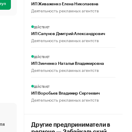
туп
ИП Живаженко Елена Николаевна
Деятельность рекламных агентств
ДЕЙСТВУЕТ
ИП Сапунов Дмитрий Александрович
Деятельность рекламных агентств
ДЕЙСТВУЕТ
ИП Зинченко Наталья Владимировна
Деятельность рекламных агентств
ДЕЙСТВУЕТ
ИП Воробьев Владимир Сергеевич
Деятельность рекламных агентств
ля
«От спорта тело стареет иначе». Как живет глава ко
Другие предприниматели в
создавшей GTA