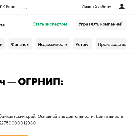
...
БК Вино
Личный кабинет
Стать экспертом
Управлять компанией
кте
азета
жи
Финансы
Недвижимость
Ретейл
Производство
ич — ОГРНИП:
айкальский край. Основной вид деятельности: Деятельность
322750000012930.