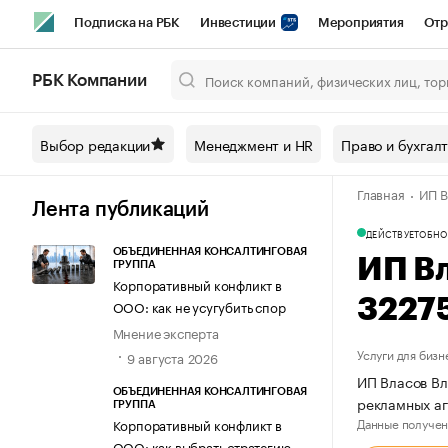
Подписка на РБК
Инвестиции
Мероприятия
Отр
Спорт
Школа управления РБК
РБК Образование
РБ
РБК Компании
Город
Стиль
Крипто
РБК Бизнес-среда
Дискусси
Выбор редакции
Менеджмент и HR
Право и бухгал
Спецпроекты СПб
Конференции СПб
Спецпроекты
Главная
ИП В
Технологии и медиа
Финансы
Рынок наличной валют
Лента публикаций
ДЕЙСТВУЕТ
ОБНО
ОБЪЕДИНЕННАЯ КОНСАЛТИНГОВАЯ
ИП В
ГРУППА
Корпоративный конфликт в
3227
ООО: как не усугубить спор
Мнение эксперта
Услуги для бизн
9 августа 2026
ИП Власов Вл
ОБЪЕДИНЕННАЯ КОНСАЛТИНГОВАЯ
рекламных аг
ГРУППА
Данные получен
Корпоративный конфликт в
ООО: как выбрать стратегию