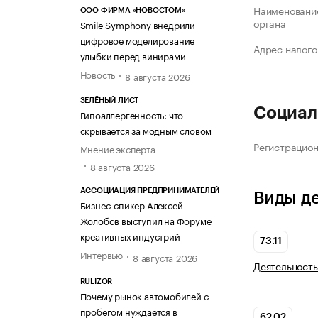
Наименование
ООО ФИРМА «НОВОСТОМ»
органа
Smile Symphony внедрили
цифровое моделирование
Адрес налого
улыбки перед винирами
Новость
8 августа 2026
ЗЕЛЁНЫЙ ЛИСТ
Социал
Гипоаллергенность: что
скрывается за модным словом
Регистрацио
Мнение эксперта
8 августа 2026
АССОЦИАЦИЯ ПРЕДПРИНИМАТЕЛЕЙ
Виды д
Бизнес-спикер Алексей
Жолобов выступил на Форуме
креативных индустрий
73.11
Интервью
8 августа 2026
Деятельность
RULIZOR
Почему рынок автомобилей с
пробегом нуждается в
62.02