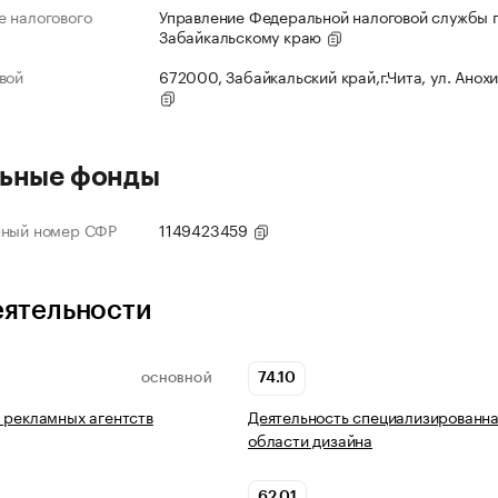
 налогового
Управление Федеральной налоговой службы 
Забайкальскому краю
вой
672000, Забайкальский край,г.Чита, ул. Анохи
ьные фонды
нный номер СФР
1149423459
еятельности
74.10
ОСНОВНОЙ
 рекламных агентств
Деятельность специализированна
области дизайна
62.01