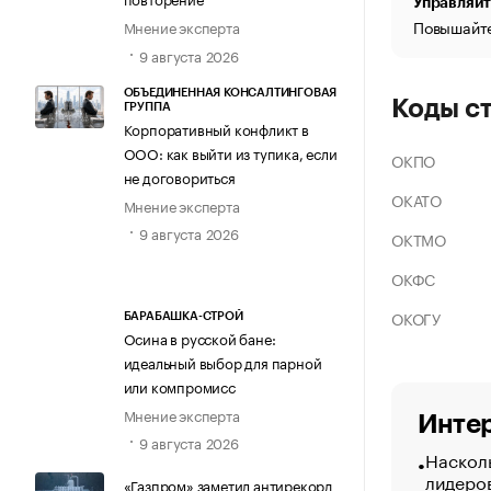
Управляйт
Повышайте
Мнение эксперта
9 августа 2026
ОБЪЕДИНЕННАЯ КОНСАЛТИНГОВАЯ
Коды с
ГРУППА
Корпоративный конфликт в
ООО: как выйти из тупика, если
ОКПО
не договориться
ОКАТО
Мнение эксперта
9 августа 2026
ОКТМО
ОКФС
ОКОГУ
БАРАБАШКА-СТРОЙ
Осина в русской бане:
идеальный выбор для парной
или компромисс
Мнение эксперта
Интер
9 августа 2026
Насколь
лидеро
«Газпром» заметил антирекорд