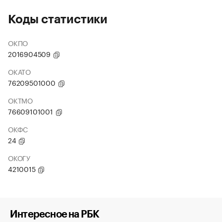
Коды статистики
ОКПО
2016904509
ОКАТО
76209501000
ОКТМО
76609101001
ОКФС
24
ОКОГУ
4210015
Интересное на РБК