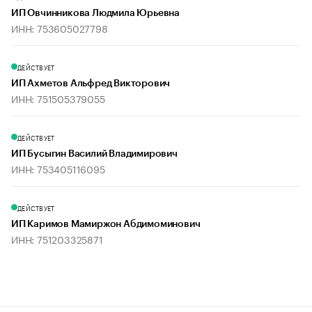
ИП Овчинникова Людмила Юрьевна
ИНН: 753605027798
ДЕЙСТВУЕТ
ИП Ахметов Альфред Викторович
ИНН: 751505379055
ДЕЙСТВУЕТ
ИП Бусыгин Василий Владимирович
ИНН: 753405116095
ДЕЙСТВУЕТ
ИП Каримов Мамиржон Абдимоминович
ИНН: 751203325871