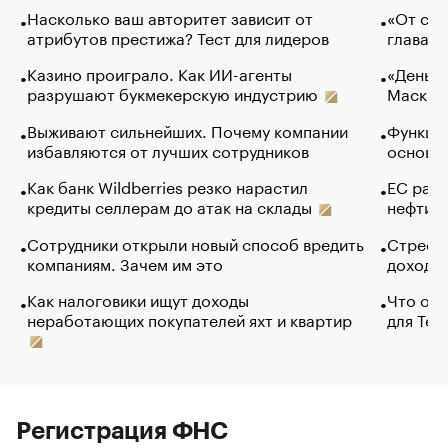
Насколько ваш авторитет зависит от
«От спо
атрибутов престижа? Тест для лидеров
глава к
Казино проиграло. Как ИИ-агенты
«Деньги
разрушают букмекерскую индустрию
Маск в 
Выживают сильнейших. Почему компании
Функции
избавляются от лучших сотрудников
основ э
Как банк Wildberries резко нарастил
ЕС раз
кредиты селлерам до атак на склады
нефти —
Сотрудники открыли новый способ вредить
Стресс 
компаниям. Зачем им это
доходов
Как налоговики ищут доходы
Что обв
неработающих покупателей яхт и квартир
для Tel
Регистрация ФНС