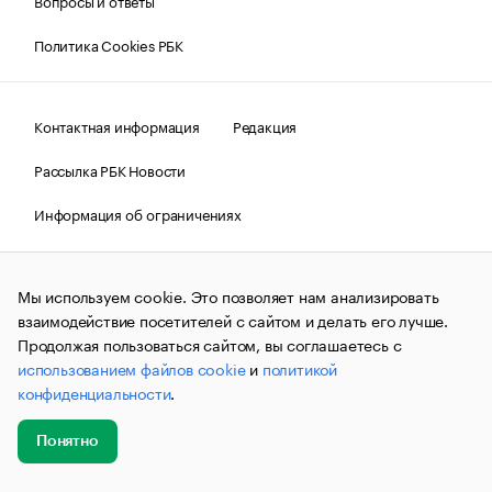
Вопросы и ответы
Политика Cookies РБК
Контактная информация
Редакция
Рассылка РБК Новости
Информация об ограничениях
Правовая информация
О соблюдении авторских прав
Мы используем cookie. Это позволяет нам анализировать
© АО «РОСБИЗНЕСКОНСАЛТИНГ»,
1995–2026.
Сообщения
и материалы информационного агентства «РБК»
взаимодействие посетителей с сайтом и делать его лучше.
(зарегистрировано Федеральной службой по надзору в сфере
Продолжая пользоваться сайтом, вы соглашаетесь с
связи, информационных технологий и массовых
использованием файлов cookie
и
политикой
коммуникаций (Роскомнадзор) 09.12.2015 за номером ИА
№ФС77-63848) сопровождаются пометкой «РБК». Отдельные
конфиденциальности
.
публикации могут содержать информацию,
не предназначенную для пользователей
до 18 лет.
companycardsfeedback@rbc.ru
Понятно
Добавить
Главное
Эксперты
Кейсы
Мероприятия
новость