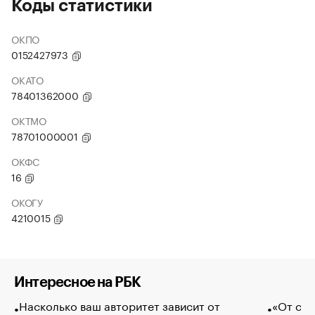
Коды статистики
ОКПО
0152427973
ОКАТО
78401362000
ОКТМО
78701000001
ОКФС
16
ОКОГУ
4210015
Интересное на РБК
Насколько ваш авторитет зависит от
«От спо