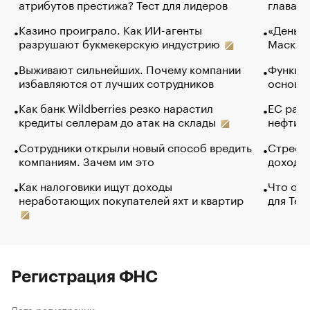
атрибутов престижа? Тест для лидеров
глава к
Казино проиграло. Как ИИ-агенты
«Деньги
разрушают букмекерскую индустрию
Маск в 
Выживают сильнейших. Почему компании
Функции
избавляются от лучших сотрудников
основ э
Как банк Wildberries резко нарастил
ЕС раз
кредиты селлерам до атак на склады
нефти —
Сотрудники открыли новый способ вредить
Стресс 
компаниям. Зачем им это
доходов
Как налоговики ищут доходы
Что обв
неработающих покупателей яхт и квартир
для Tel
Регистрация ФНС
Дата регистрации