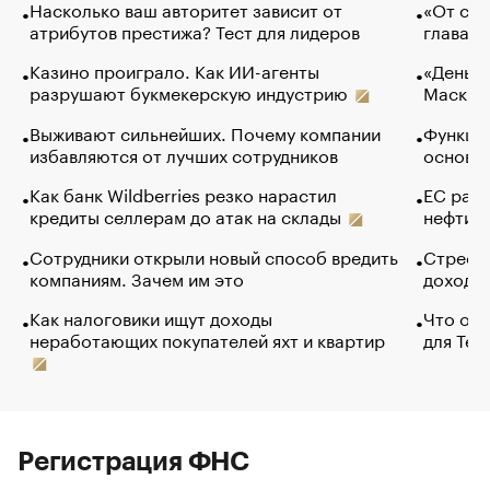
Насколько ваш авторитет зависит от
«От спо
атрибутов престижа? Тест для лидеров
глава к
Казино проиграло. Как ИИ-агенты
«Деньги
разрушают букмекерскую индустрию
Маск в 
Выживают сильнейших. Почему компании
Функции
избавляются от лучших сотрудников
основ э
Как банк Wildberries резко нарастил
ЕС раз
кредиты селлерам до атак на склады
нефти —
Сотрудники открыли новый способ вредить
Стресс 
компаниям. Зачем им это
доходов
Как налоговики ищут доходы
Что обв
неработающих покупателей яхт и квартир
для Tel
Регистрация ФНС