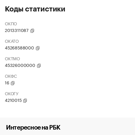
Коды статистики
ОКПО
2013311087
ОКАТО
45268588000
ОКТМО
45326000000
ОКФС
16
ОКОГУ
4210015
Интересное на РБК