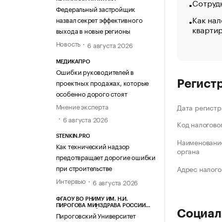
Сотрудн
Федеральный застройщик
Как нал
назвал секрет эффективного
кварти
выхода в новые регионы
Новость
6 августа 2026
МЕДИКАПРО
Ошибки руководителей в
проектных продажах, которые
Регист
особенно дорого стоят
Мнение эксперта
Дата регистр
6 августа 2026
Код налогово
STENKIN.PRO
Наименование
Как технический надзор
органа
предотвращает дорогие ошибки
при строительстве
Адрес налого
Интервью
6 августа 2026
ФГАОУ ВО РНИМУ ИМ. Н.И.
ПИРОГОВА МИНЗДРАВА РОССИИ
Социал
(ПИРОГОВСКИЙ УНИВЕРСИТЕТ)
Пироговский Университет