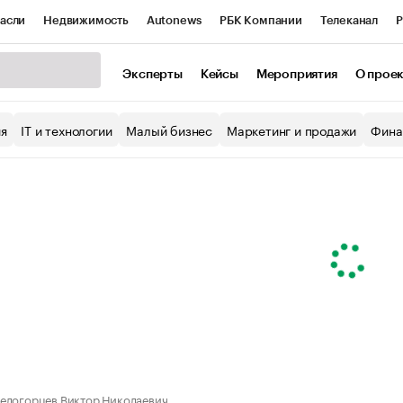
асли
Недвижимость
Autonews
РБК Компании
Телеканал
Р
К Курсы
РБК Life
Тренды
Визионеры
Национальные проекты
Эксперты
Кейсы
Мероприятия
О прое
уб
Исследования
Кредитные рейтинги
Франшизы
Газета
ия
IT и технологии
Малый бизнес
Маркетинг и продажи
Фина
Проверка контрагентов
Политика
Экономика
Бизнес
ы
елогорцев Виктор Николаевич