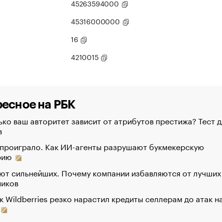
45263594000
45316000000
16
4210015
есное на РБК
ко ваш авторитет зависит от атрибутов престижа? Тест д
в
 проиграло. Как ИИ-агенты разрушают букмекерскую
рию
ют сильнейших. Почему компании избавляются от лучших
ников
к Wildberries резко нарастил кредиты селлерам до атак н