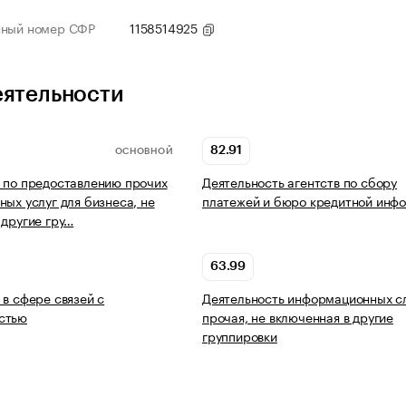
нный номер СФР
1158514925
еятельности
82.91
ОСНОВНОЙ
 по предоставлению прочих
Деятельность агентств по сбору
ных услуг для бизнеса, не
платежей и бюро кредитной инф
 другие гру…
63.99
 в сфере связей с
Деятельность информационных с
стью
прочая, не включенная в другие
группировки