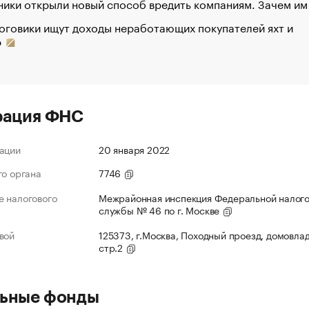
ики открыли новый способ вредить компаниям. Зачем им
оговики ищут доходы неработающих покупателей яхт и
р
рация ФНС
ации
20 января 2022
го органа
7746
 налогового
Межрайонная инспекция Федеральной налог
службы № 46 по г. Москве
вой
125373, г.Москва, Походный проезд, домовлад
стр.2
ьные фонды