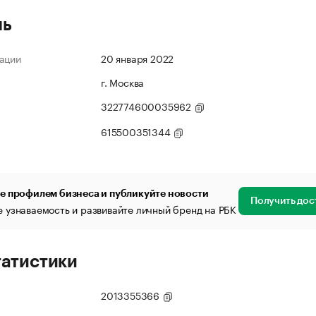
ль
ации
20 января 2022
г. Москва
322774600035962
615500351344
е профилем бизнеса и публикуйте новости
Получить дос
 узнаваемость и развивайте личный бренд на РБК
татистики
2013355366