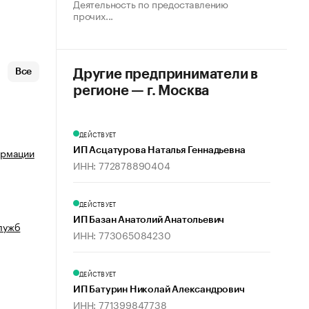
Деятельность по предоставлению
прочих...
Все
Другие предприниматели в
регионе — г. Москва
ДЕЙСТВУЕТ
ормации
ИП Асцатурова Наталья Геннадьевна
ИНН: 772878890404
ДЕЙСТВУЕТ
ИП Базан Анатолий Анатольевич
лужб
ИНН: 773065084230
ДЕЙСТВУЕТ
ИП Батурин Николай Александрович
ИНН: 771399847738