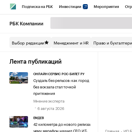
Подписка на РБК
Инвестиции
Мероприятия
Отр
Спорт
Школа управления РБК
РБК Образование
РБ
РБК Компании
Стиль
Крипто
РБК Бизнес-среда
Дискуссионный кл
Выбор редакции
Менеджмент и HR
Право и бухгалтер
Спецпроекты СПб
Конференции СПб
Спецпроекты
Технологии и медиа
Финансы
Рынок наличной валют
Лента публикаций
ОНЛАЙН СЕРВИС РОС-БИЛЕТ РУ
Суздаль без рельсов: как город
без вокзала стал точкой
притяжения
Мнение эксперта
6 августа 2026
ЕМДЕВ
42 километра до нового релиза:
чему марафон научил СЕО ИТ-
Главная
ИП Б