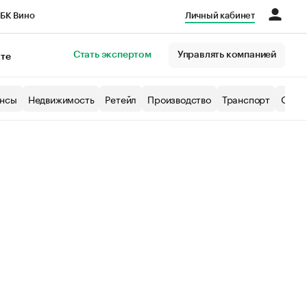
БК Вино
Личный кабинет
Город
Стать экспертом
Управлять компанией
кте
нсы
Недвижимость
Ретейл
Производство
Транспорт
Образ