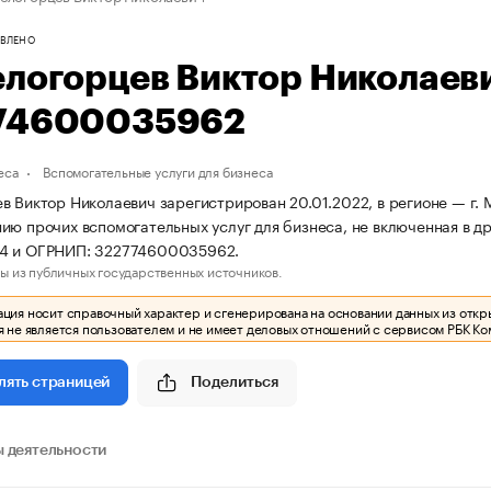
ВЛЕНО
елогорцев Виктор Николаев
74600035962
еса
Вспомогательные услуги для бизнеса
в Виктор Николаевич зарегистрирован 20.01.2022, в регионе — г. 
ию прочих вспомогательных услуг для бизнеса, не включенная в д
4 и ОГРНИП: 322774600035962.
ы из публичных государственных источников.
ия носит справочный характер и сгенерирована на основании данных из откр
 не является пользователем и не имеет деловых отношений с сервисом РБК Ко
Поделиться
лять страницей
 деятельности