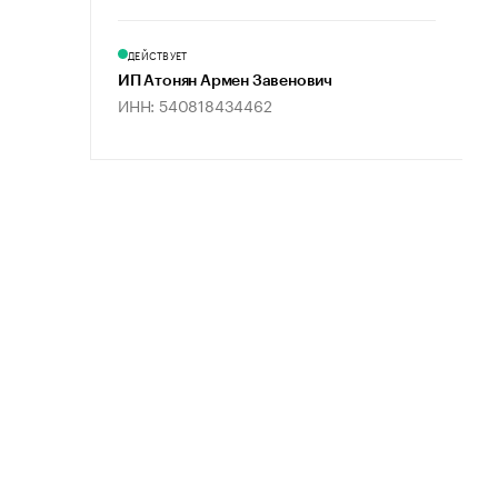
ДЕЙСТВУЕТ
ИП Атонян Армен Завенович
ИНН: 540818434462