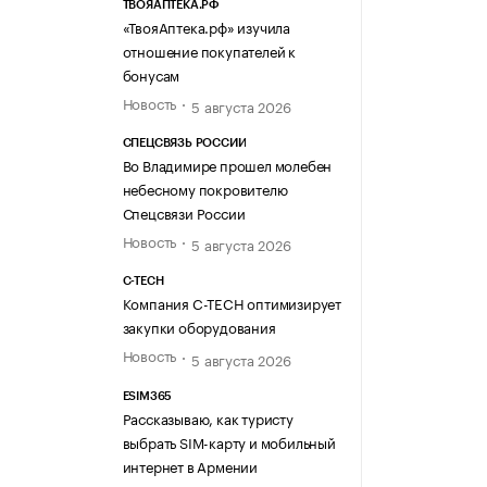
ТВОЯАПТЕКА.РФ
«ТвояАптека.рф» изучила
отношение покупателей к
бонусам
Новость
5 августа 2026
СПЕЦСВЯЗЬ РОССИИ
Во Владимире прошел молебен
небесному покровителю
Спецсвязи России
Новость
5 августа 2026
C-TECH
Компания C-TECH оптимизирует
закупки оборудования
Новость
5 августа 2026
ESIM365
Рассказываю, как туристу
выбрать SIM-карту и мобильный
интернет в Армении