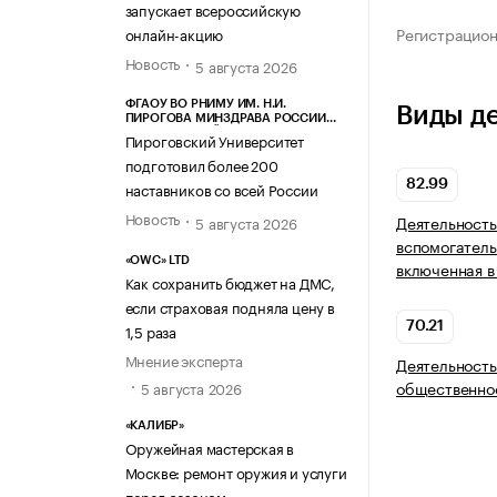
запускает всероссийскую
Регистрацио
онлайн-акцию
Новость
5 августа 2026
ФГАОУ ВО РНИМУ ИМ. Н.И.
Виды д
ПИРОГОВА МИНЗДРАВА РОССИИ
(ПИРОГОВСКИЙ УНИВЕРСИТЕТ)
Пироговский Университет
подготовил более 200
82.99
наставников со всей России
Новость
Деятельность
5 августа 2026
вспомогатель
«OWC» LTD
включенная в
Как сохранить бюджет на ДМС,
если страховая подняла цену в
70.21
1,5 раза
Мнение эксперта
Деятельность
общественно
5 августа 2026
«КАЛИБР»
Оружейная мастерская в
Москве: ремонт оружия и услуги
перед сезоном