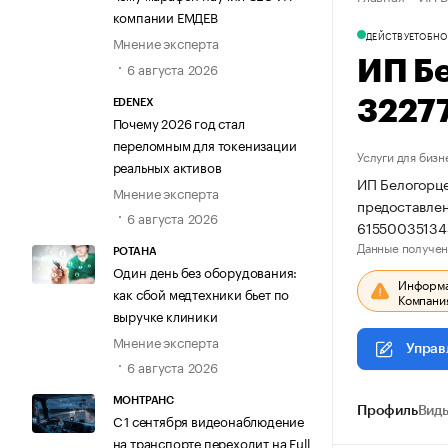
компании ЕМДЕВ
ДЕЙСТВУЕТ
ОБНО
Мнение эксперта
ИП Б
6 августа 2026
3227
EDENEX
Почему 2026 год стал
переломным для токенизации
Услуги для бизн
реальных активов
ИП Белогорце
Мнение эксперта
предоставлен
6 августа 2026
61550035134
Данные получен
РОТАНА
Один день без оборудования:
Информац
как сбой медтехники бьет по
Компания
выручке клиники
Мнение эксперта
Управ
6 августа 2026
МОНТРАНС
Профиль
Виды
С 1 сентября видеонаблюдение
на транспорте переходит на Full