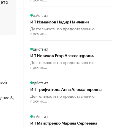
 это
Стресс обеспеченных людей: почему рост доходов 
счастья
Что обвинения против Павла Дурова значат для Tele
ДЕЙСТВУЕТ
пользователей
ИП Измайлов Надир Наилевич
Деятельность по предоставлению
прочих...
ДЕЙСТВУЕТ
ИП Новиков Егор Александрович
Деятельность по предоставлению
прочих...
овой
ДЕЙСТВУЕТ
ИП Трифунтова Анна Александровна
Деятельность по предоставлению
ение 3,
прочих...
ДЕЙСТВУЕТ
ИП Майстренко Марина Сергеевна