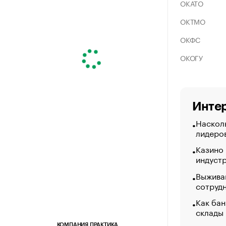
ОКАТО
ОКТМО
ОКФС
ОКОГУ
Интер
Насколь
лидеро
Казино
индуст
Выжива
сотруд
Как бан
склады
КОМПАНИЯ ПРАКТИКА