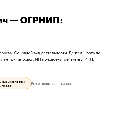
ич — ОГРНИП:
Москва. Основной вид деятельности: Деятельность по
ругие группировки. ИП присвоены реквизиты ИНН:
ытых источников.
Редактировать описание
мпании.