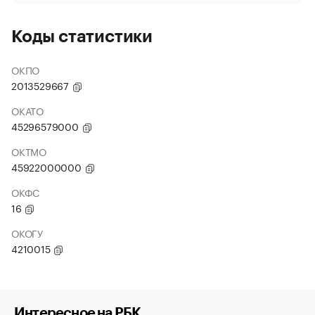
Коды статистики
ОКПО
2013529667
ОКАТО
45296579000
ОКТМО
45922000000
ОКФС
16
ОКОГУ
4210015
Интересное на РБК