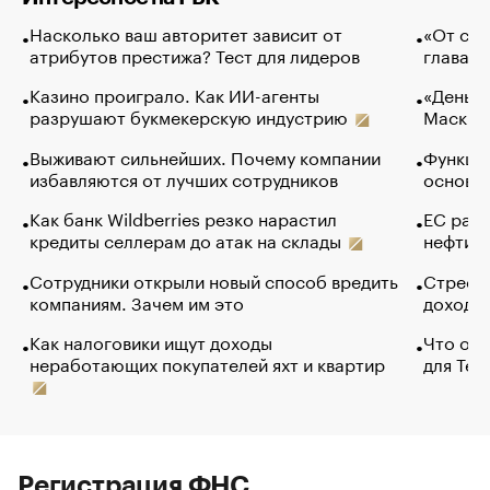
Насколько ваш авторитет зависит от
«От спо
атрибутов престижа? Тест для лидеров
глава к
Казино проиграло. Как ИИ-агенты
«Деньги
разрушают букмекерскую индустрию
Маск в 
Выживают сильнейших. Почему компании
Функции
избавляются от лучших сотрудников
основ э
Как банк Wildberries резко нарастил
ЕС раз
кредиты селлерам до атак на склады
нефти —
Сотрудники открыли новый способ вредить
Стресс 
компаниям. Зачем им это
доходов
Как налоговики ищут доходы
Что обв
неработающих покупателей яхт и квартир
для Tel
Регистрация ФНС