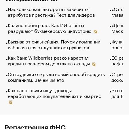
Насколько ваш авторитет зависит от
«От спо
атрибутов престижа? Тест для лидеров
глава к
Казино проиграло. Как ИИ-агенты
«Деньги
разрушают букмекерскую индустрию
Маск в 
Выживают сильнейших. Почему компании
Функции
избавляются от лучших сотрудников
основ э
Как банк Wildberries резко нарастил
ЕС раз
кредиты селлерам до атак на склады
нефти —
Сотрудники открыли новый способ вредить
Стресс 
компаниям. Зачем им это
доходов
Как налоговики ищут доходы
Что обв
неработающих покупателей яхт и квартир
для Tel
Регистрация ФНС