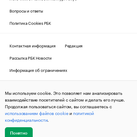
Вопросы и ответы
Политика Cookies РБК
Контактная информация
Редакция
Рассылка РБК Новости
Информация об ограничениях
Правовая информация
О соблюдении авторских прав
Мы используем cookie. Это позволяет нам анализировать
© АО «РОСБИЗНЕСКОНСАЛТИНГ»,
1995–2026.
Сообщения
и материалы информационного агентства «РБК»
взаимодействие посетителей с сайтом и делать его лучше.
(зарегистрировано Федеральной службой по надзору в сфере
Продолжая пользоваться сайтом, вы соглашаетесь с
связи, информационных технологий и массовых
использованием файлов cookie
и
политикой
коммуникаций (Роскомнадзор) 09.12.2015 за номером ИА
№ФС77-63848) сопровождаются пометкой «РБК». Отдельные
конфиденциальности
.
публикации могут содержать информацию,
не предназначенную для пользователей
до 18 лет.
companycardsfeedback@rbc.ru
Понятно